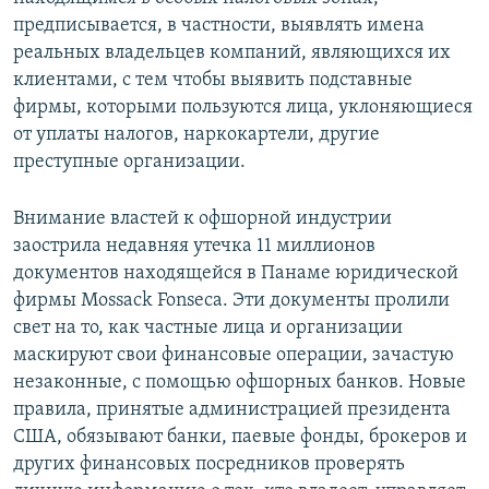
предписывается, в частности, выявлять имена
Հայերեն
реальных владельцев компаний, являющихся их
English
клиентами, с тем чтобы выявить подставные
фирмы, которыми пользуются лица, уклоняющиеся
Русский
от уплаты налогов, наркокартели, другие
преступные организации.
Все сайты Радио Азатутюн
Внимание властей к офшорной индустрии
заострила недавняя утечка 11 миллионов
документов находящейся в Панаме юридической
фирмы Mossack Fonseca. Эти документы пролили
свет на то, как частные лица и организации
маскируют свои финансовые операции, зачастую
незаконные, с помощью офшорных банков. Новые
правила, принятые администрацией президента
США, обязывают банки, паевые фонды, брокеров и
других финансовых посредников проверять