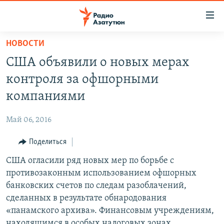
Ссылки
доступа
Перейти
НОВОСТИ
к
ГЛАВНАЯ
США объявили о новых мерах
основному
НОВОСТИ
содержанию
контроля за офшорными
ПОЛИТИКА
Перейти
компаниями
к
ОБЩЕСТВО
основной
Май 06, 2016
ЭКОНОМИКА
навигации
Перейти
Поделиться
РЕГИОН
к
США огласили ряд новых мер по борьбе с
НАГОРНЫЙ КАРАБАХ
поиску
противозаконным использованием офшорных
КУЛЬТУРА
банковских счетов по следам разоблачений,
СПОРТ
сделанных в результате обнародования
«панамского архива». Финансовым учреждениям,
АРХИВ
находящимся в особых налоговых зонах,