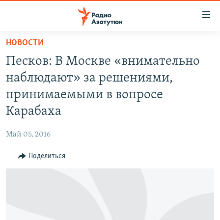
Ссылки
доступа
Перейти
НОВОСТИ
к
ГЛАВНАЯ
Песков: В Москве «внимательно
основному
НОВОСТИ
содержанию
наблюдают» за решениями,
ПОЛИТИКА
Перейти
принимаемыми в вопросе
к
ОБЩЕСТВО
Карабаха
основной
ЭКОНОМИКА
навигации
Май 05, 2016
Перейти
РЕГИОН
к
Поделиться
НАГОРНЫЙ КАРАБАХ
поиску
КУЛЬТУРА
СПОРТ
АРХИВ