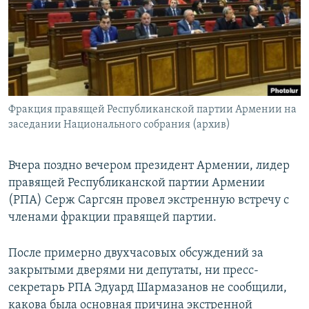
Հայերեն
English
Русский
Фракция правящей Республиканской партии Армении на
Все сайты Радио Азатутюн
заседании Национального собрания (архив)
Вчера поздно вечером президент Армении, лидер
правящей Республиканской партии Армении
(РПА) Серж Саргсян провел экстренную встречу с
членами фракции правящей партии.
После примерно двухчасовых обсуждений за
закрытыми дверями ни депутаты, ни пресс-
секретарь РПА Эдуард Шармазанов не сообщили,
какова была основная причина экстренной