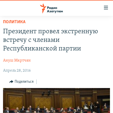
Ссылки
доступа
Перейти
ПОЛИТИКА
к
ГЛАВНАЯ
Президент провел экстренную
основному
НОВОСТИ
содержанию
встречу с членами
ПОЛИТИКА
Перейти
Республиканской партии
к
ОБЩЕСТВО
основной
Ануш Мкртчян
ЭКОНОМИКА
навигации
Перейти
Апрель 28, 2016
РЕГИОН
к
НАГОРНЫЙ КАРАБАХ
Поделиться
поиску
КУЛЬТУРА
СПОРТ
АРХИВ