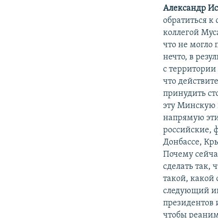
Александр И
обратиться к 
коллегой Муса
что не могло 
нечто, в резу
с территории 
что действите
принудить ст
эту Минскую 
напрямую этим
российские, ф
Донбассе, Кры
Почему сейча
сделать так, 
такой, какой 
следующий ин
президентов 
чтобы реаним