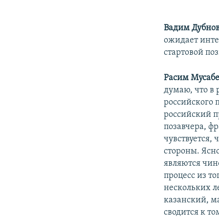
Вадим Дубно
ожидает инте
стартовой по
Расим Мусаб
думаю, что в
российского 
российский п
позавчера, фр
чувствуется,
стороны. Ясн
являются чин
процесс из т
нескольких ле
казанский, ма
сводится к то