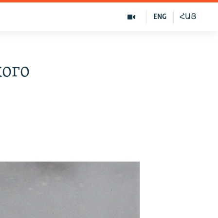
ENG
ՀԱՅ
кого