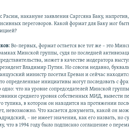
в:
Расим, накануне заявления Саргсяна Баку, напротив,
нсивных переговоров. Какой формат для Баку мог быт
зицией?
еков:
Во-первых, формат остается все тот же – это Минс
 рамках Минской группы, судя по последней активизац
представительства, может в качестве модератора высту
резидент Владимир Путин. Но совсем недавно, буквал
анцузский министр посетил Ереван и сейчас находится
 что определенные инициативы могут последовать с фр
о одно: что на уровне сопредседателей Минской групп
овники среднего уровня собственных МИД, вывести п
ого тупика, в котором он находится на протяжении пос
т, невозможно. Что касается документа, какой он мож
дридский, – не имеет значения, как его назвать, но су
му, что в 1994 году было подписано соглашение о пере