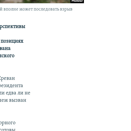
й вполне может последовать взрыв
ерспективы
 позициях
евана
нского
Ереван
резидента
и едва ли не
 чем вызван
орного
 готовы