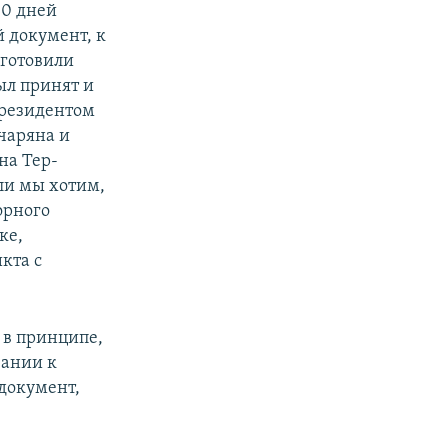
10 дней
 документ, к
дготовили
был принят и
президентом
чаряна и
на Тер-
сли мы хотим,
орного
ке,
кта с
 в принципе,
вании к
документ,