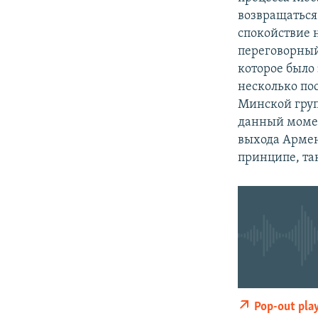
возвращаться 
спокойствие н
переговорный 
которое было
несколько по
Минской груп
данный момен
выхода Армен
принципе, так
0:00
Pop-out pla