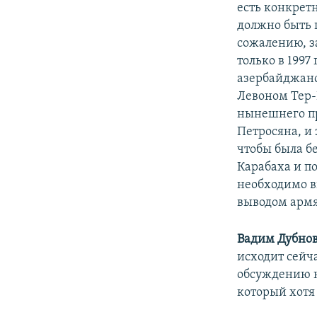
есть конкретн
должно быть 
сожалению, за
только в 1997
азербайджан
Левоном Тер-
нынешнего пр
Петросяна, и 
чтобы была бе
Карабаха и п
необходимо в
выводом армя
Вадим Дубно
исходит сейч
обсуждению н
который хотя