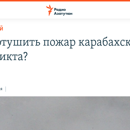
Й
отушить пожар карабахс
икта?
ся