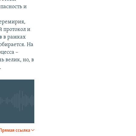
опасность и
перемирия,
й протокол и
в в рамках
обирается. На
ED
SHARE
цесса –
 велик, но, в
.
Прямая ссылка
SHARE