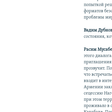
попыткой реш
форматов без
проблемы мир
Вадим Дубно
состояния, ко
Расим Мусаб
этого диалога
приглашения 
прозвучит. По
что встречать
входит в инт
Армении закл
сецессию Наг
при этом тер
проживало в 