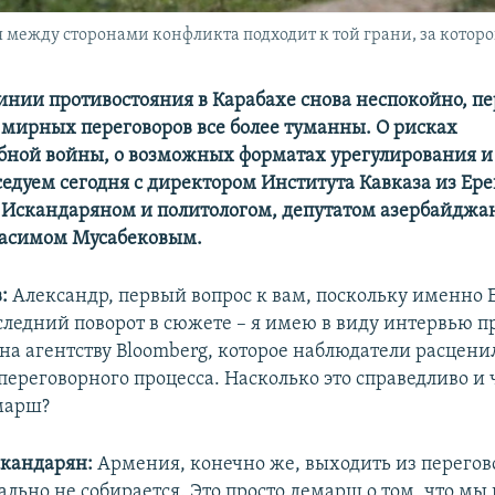
 между сторонами конфликта подходит к той грани, за которо
инии противостояния в Карабахе снова неспокойно, п
мирных переговоров все более туманны. О рисках
ной войны, о возможных форматах урегулирования и
седуем сегодня с директором Института Кавказа из Ер
Искандаряном и политологом, депутатом азербайджа
Расимом Мусабековым.
в:
Александр, первый вопрос к вам, поскольку именно 
следний поворот в сюжете – я имею в виду интервью п
на агентству Bloomberg, которое наблюдатели расценил
переговорного процесса. Насколько это справедливо и
марш?
скандарян:
Армения, конечно же, выходить из перегов
ально не собирается. Это просто демарш о том, что мы