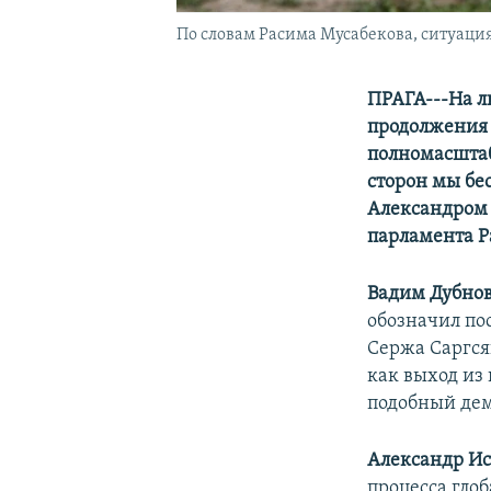
По словам Расима Мусабекова, ситуация
ПРАГА---На л
продолжения 
полномасштаб
сторон мы бе
Александром 
парламента 
Вадим Дубно
обозначил по
Сержа Саргся
как выход из 
подобный де
Александр И
процесса глоб