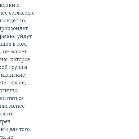
ексики и
нее согласен с
зойдет то,
 произойдет
армяне уйдут
ация в том,
ь, не может
ию, которое
ской группы
ериканские,
IS, Ираке,
логично.
опытаться
 или менее
вовать
треч
ны для того,
ся не