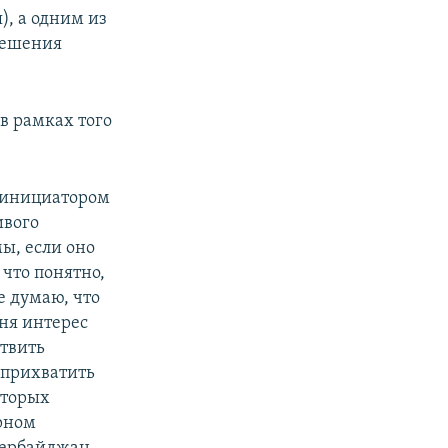
), а одним из
решения
в рамках того
т инициатором
ивого
ы, если оно
 что понятно,
е думаю, что
ня интерес
ствить
 прихватить
оторых
рном