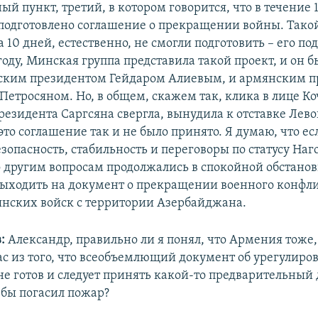
ый пункт, третий, в котором говорится, что в течение 
подготовлено соглашение о прекращении войны. Такой
 10 дней, естественно, не смогли подготовить – его по
 году, Минская группа представила такой проект, и он 
ским президентом Гейдаром Алиевым, и армянским 
Петросяном. Но, в общем, скажем так, клика в лице Ко
езидента Саргсяна свергла, вынудила к отставке Лево
это соглашение так и не было принято. Я думаю, что е
зопасность, стабильность и переговоры по статусу Наг
о другим вопросам продолжались в спокойной обстанов
ыходить на документ о прекращении военного конфли
нских войск с территории Азербайджана.
в:
Александр, правильно ли я понял, что Армения тоже,
ас из того, что всеобъемлющий документ об урегулиро
е готов и следует принять какой-то предварительный 
 бы погасил пожар?