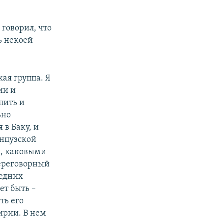
 говорил, что
ь некоей
кая группа. Я
ии и
пить и
ьно
 в Баку, и
анцузской
ы, каковыми
ереговорный
ледних
ет быть –
ть его
мирии. В нем