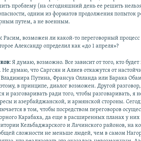
ить проблему (на сегодняшний день ее решить нельзя
опасности, одним из форматов продолжения попыток 
ным путем, а не военным.
в:
Расим, возможен ли какой-то переговорный процесс 
торое Александр определил как «до 1 апреля»?
еков:
Я думаю, возможно. Все зависит от того, кто буде
. Не думаю, что Саргсян и Алиев откажутся от настойч
Владимира Путина, Франсуа Олланда или Барака Обам
этому, в принципе, диалог возможен. Другой разговор,
ся и разговаривать ради того, чтобы разговаривать, я н
ересы и азербайджанской, и армянской стороны. Сегод
ючается в том, чтобы посредством переговоров осуще
орного Карабаха, да еще в расширенных планах у них
ритории Кельбаджарского и Лачинского районов, на к
общей сложности не меньше людей, чем в самом Наго