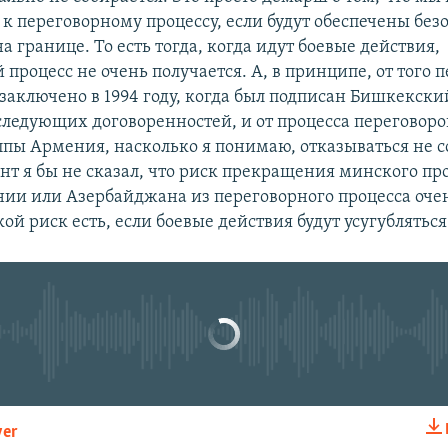
к переговорному процессу, если будут обеспечены без
а границе. То есть тогда, когда идут боевые действия,
процесс не очень получается. А, в принципе, от того 
 заключено в 1994 году, когда был подписан Бишкекски
следующих договоренностей, и от процесса переговоро
пы Армения, насколько я понимаю, отказываться не с
Некруглый стол
EMB
т я бы не сказал, что риск прекращения минского про
by
Радио Азатутюн
ии или Азербайджана из переговорного процесса очень
ой риск есть, если боевые действия будут усугубляться
No media source currently available
0:17:30
yer
EMBED