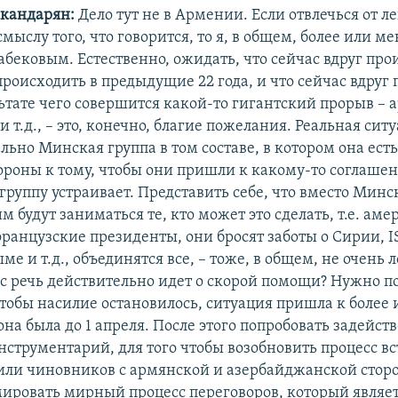
скандарян:
Дело тут не в Армении. Если отвлечься от л
смыслу того, что говорится, то я, в общем, более или ме
бековым. Естественно, ожидать, что сейчас вдруг прои
происходить в предыдущие 22 года, и что сейчас вдруг
льтате чего совершится какой-то гигантский прорыв – 
и т.д., – это, конечно, благие пожелания. Реальная ситу
льно Минская группа в том составе, в котором она ест
ороны к тому, чтобы они пришли к какому-то соглашен
группу устраивает. Представить себе, что вместо Мин
 будут заниматься те, кто может это сделать, т.е. ам
ранцузские президенты, они бросят заботы о Сирии, IS
ме и т.д., объединятся все, – тоже, в общем, не очень 
с речь действительно идет о скорой помощи? Нужно п
чтобы насилие остановилось, ситуация пришла к более
она была до 1 апреля. После этого попробовать задейст
струментарий, для того чтобы возобновить процесс вс
или чиновников с армянской и азербайджанской сторо
ировать мирный процесс переговоров, который являет