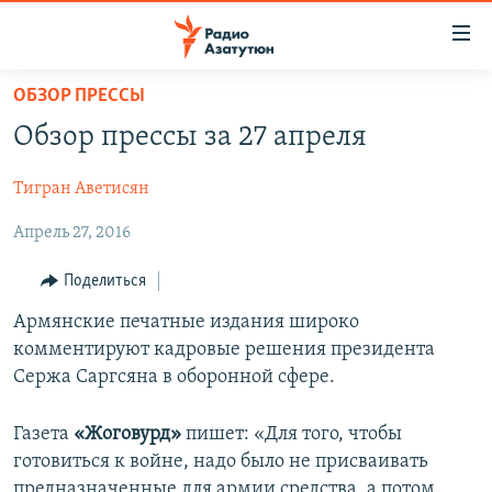
Ссылки
доступа
Перейти
ОБЗОР ПРЕССЫ
к
ГЛАВНАЯ
Обзор прессы за 27 апреля
основному
НОВОСТИ
содержанию
Тигран Аветисян
ПОЛИТИКА
Перейти
к
Апрель 27, 2016
ОБЩЕСТВО
основной
ЭКОНОМИКА
навигации
Поделиться
Перейти
РЕГИОН
Армянские печатные издания широко
к
комментируют кадровые решения президента
НАГОРНЫЙ КАРАБАХ
поиску
Сержа Саргсяна в оборонной сфере.
КУЛЬТУРА
СПОРТ
Газета
«Жоговурд»
пишет: «Для того, чтобы
готовиться к войне, надо было не присваивать
АРХИВ
предназначенные для армии средства, а потом