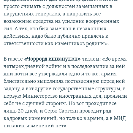
просто снимать с должностей замешанных в
Հայերեն
нарушениях генералов, а направить все
English
возможные средства на усиление вооруженных
сил. А тех, кто был замешан в незаконных
Русский
действиях, надо было публично привлечь к
ответственности как изменников родины».
Все сайты Радио Азатутюн
В газете
«Чоррорд ишханутюн»
читаем: «Во время
четырехдневной войны и в последовавшие за ней
дни почти все утверждали одно и то же: армия
блистательно выполнила поставленную перед ней
задачу, а вот другие государственные структуры, в
первую Министерство иностранных дел, проявили
себя не c лучшей стороны. Но вот проходит все
лишь 20 дней, и Серж Саргсян проводит ряд
кадровых изменений, но только в армии, а в МИД
никаких изменений нет».