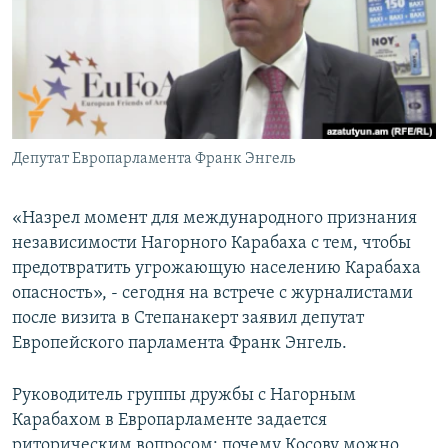
Հայերեն
English
Русский
Депутат Европарламента Франк Энгель
Все сайты Радио Азатутюн
«Назрел момент для международного признания
независимости Нагорного Карабаха с тем, чтобы
предотвратить угрожающую населению Карабаха
опасность», - сегодня на встрече с журналистами
после визита в Степанакерт заявил депутат
Европейского парламента Франк Энгель.
Руководитель группы дружбы с Нагорным
Карабахом в Европарламенте задается
риторическим вопросом: почему Косову можно