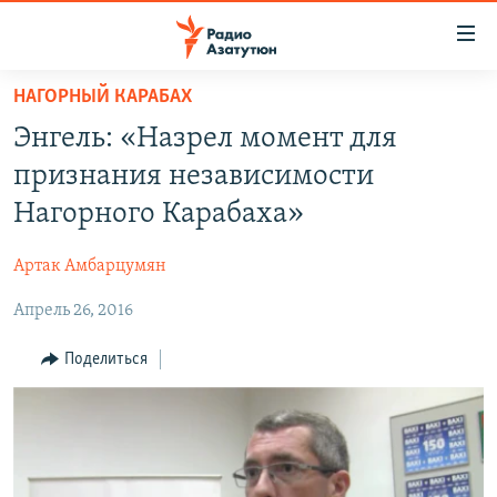
Ссылки
доступа
Перейти
НАГОРНЫЙ КАРАБАХ
к
ГЛАВНАЯ
Энгель: «Назрел момент для
основному
НОВОСТИ
содержанию
признания независимости
ПОЛИТИКА
Перейти
Нагорного Карабаха»
к
ОБЩЕСТВО
основной
Артак Амбарцумян
ЭКОНОМИКА
навигации
Перейти
Апрель 26, 2016
РЕГИОН
к
НАГОРНЫЙ КАРАБАХ
Поделиться
поиску
КУЛЬТУРА
СПОРТ
АРХИВ