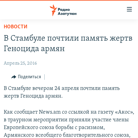
Ссылки
доступа
Перейти
НОВОСТИ
к
ГЛАВНАЯ
В Стамбуле почтили память жертв
основному
НОВОСТИ
содержанию
Геноцида армян
ПОЛИТИКА
Перейти
к
Апрель 25, 2016
ОБЩЕСТВО
основной
ЭКОНОМИКА
Поделиться
навигации
Перейти
РЕГИОН
В Стамбуле вечером 24 апреля почтили память
к
жертв Геноцида армян.
НАГОРНЫЙ КАРАБАХ
поиску
КУЛЬТУРА
Как сообщает News.am со ссылкой на газету «Акос»,
в траурном мероприятии приняли участие члены
СПОРТ
Европейского союза борьбы с расизмом,
АРХИВ
Армянского всеобщего благотворительного союза,