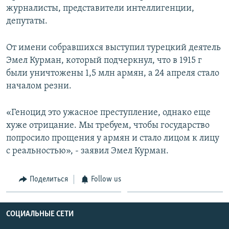
журналисты, представители интеллигенции,
Հայերեն
депутаты.
English
От имени собравшихся выступил турецкий деятель
Русский
Эмел Курман, который подчеркнул, что в 1915 г
были уничтожены 1,5 млн армян, а 24 апреля стало
Все сайты Радио Азатутюн
началом резни.
«Геноцид это ужасное преступление, однако еще
хуже отрицание. Мы требуем, чтобы государство
попросило прощения у армян и стало лицом к лицу
с реальностью», - заявил Эмел Курман.
Поделиться
Follow us
СОЦИАЛЬНЫЕ СЕТИ