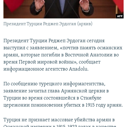
Հայերեն
English
Президент Турции Реджеп Эрдоган (архив)
Русский
Президент Турции Реджеп Эрдоган сегодня
Все сайты Радио Азатутюн
выступил с заявлением, «почтив память османских
армян, которые погибли в Восточной Анатолии во
время Первой мировой войны», сообщает
информационное агентство Anadolu.
По сообщению турецкого информагентства,
заявление зачитал глава Армянской церкви в
Турции во время состоявшейся в Стамбуле
церемонии поминовения убитых в 1915 году армян.
Турция не признает массовые убийства армян в