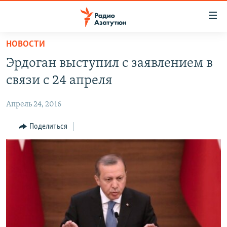
Ссылки
доступа
Перейти
НОВОСТИ
к
ГЛАВНАЯ
Эрдоган выступил с заявлением в
основному
НОВОСТИ
содержанию
связи с 24 апреля
ПОЛИТИКА
Перейти
к
Апрель 24, 2016
ОБЩЕСТВО
основной
ЭКОНОМИКА
Поделиться
навигации
Перейти
РЕГИОН
к
НАГОРНЫЙ КАРАБАХ
поиску
КУЛЬТУРА
СПОРТ
АРХИВ