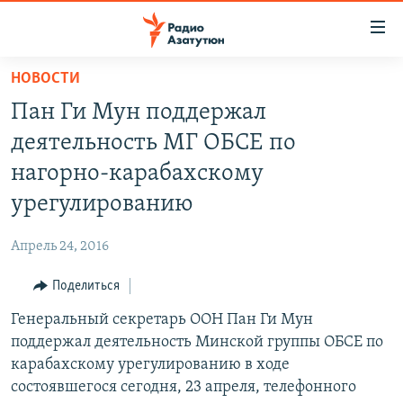
Ссылки
доступа
Перейти
НОВОСТИ
к
ГЛАВНАЯ
Пан Ги Мун поддержал
основному
НОВОСТИ
содержанию
деятельность МГ ОБСЕ по
ПОЛИТИКА
Перейти
нагорно-карабахскому
к
ОБЩЕСТВО
урегулированию
основной
ЭКОНОМИКА
навигации
Апрель 24, 2016
Перейти
РЕГИОН
к
Поделиться
НАГОРНЫЙ КАРАБАХ
поиску
Генеральный секретарь ООН Пан Ги Мун
КУЛЬТУРА
поддержал деятельность Минской группы ОБСЕ по
СПОРТ
карабахскому урегулированию в ходе
состоявшегося сегодня, 23 апреля, телефонного
АРХИВ