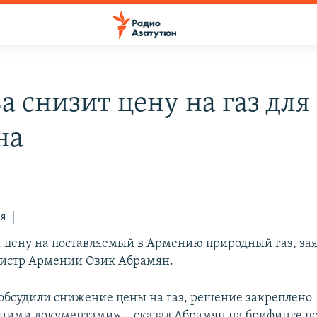
а снизит цену на газ для
на
ся
т цену на поставляемый в Армению природный газ, зая
истр Армении Овик Абрамян.
обсудили снижение цены на газ, решение закреплено
щими документами», - сказал Абрамян на брифинге п