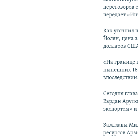
переговоров 
передает «Ин
Как уточнил 
Йолян, цена з
долларов СШ
«На границе г
нынешних 165
впоследствии»
Сегодня глав
Вардан Арутю
экспортом» и
Замглавы Мин
ресурсов Арм