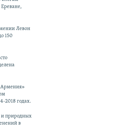
 Ереване,
рмении Левон
до 150
есто
делена
м Армения»
ом
4-2018 годах.
 и природных
менений в