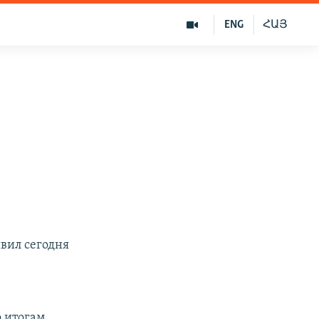
ENG
ՀԱՅ
вил сегодня
о итогам