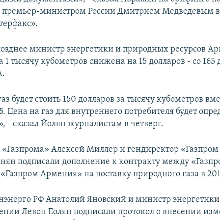
с премьер-министром России Дмитрием Медведевым в
терфакс».
позднее министр энергетики и природных ресурсов А
а 1 тысячу кубометров снижена на 15 долларов - со 165 
А.
аз будет стоить 150 долларов за тысячу кубометров вм
. Цена на газ для внутреннего потребителя будет опре
, - сказал Йолян журналистам в четверг.
а «Газпрома» Алексей Миллер и гендиректор «Газпро
нян подписали дополнение к контракту между «Газпр
 «Газпром Армения» на поставку природного газа в 201
энерго РФ Анатолий Яновский и министр энергетики
ении Левон Еолян подписали протокол о внесении из