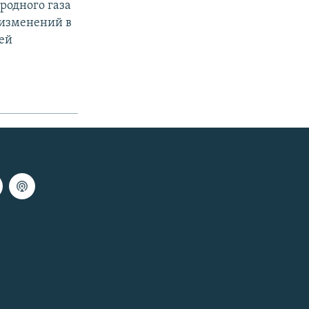
родного газа
 изменений в
ей