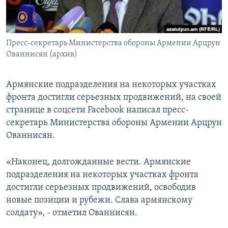
Հայերեն
English
Пресс-секретарь Министерства обороны Армении Арцрун
Русский
Ованнисян (архив)
Все сайты Радио Азатутюн
Армянские подразделения на некоторых участках
фронта достигли серьезных продвижений, на своей
странице в соцсети Facebook написал пресс-
секретарь Министерства обороны Армении Арцрун
Ованнисян.
«Наконец, долгожданные вести. Армянские
подразделения на некоторых участках фронта
достигли серьезных продвижений, освободив
новые позиции и рубежи. Слава армянскому
солдату», - отметил Ованнисян.