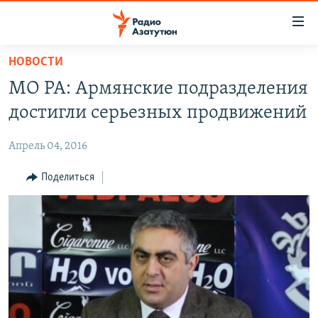
Ссылки
доступа
Перейти
НОВОСТИ
к
ГЛАВНАЯ
МО РА: Армянские подразделения
основному
НОВОСТИ
содержанию
достигли серьезных продвижений
ПОЛИТИКА
Перейти
к
Апрель 04, 2016
ОБЩЕСТВО
основной
ЭКОНОМИКА
Поделиться
навигации
Перейти
РЕГИОН
к
НАГОРНЫЙ КАРАБАХ
поиску
КУЛЬТУРА
СПОРТ
АРХИВ