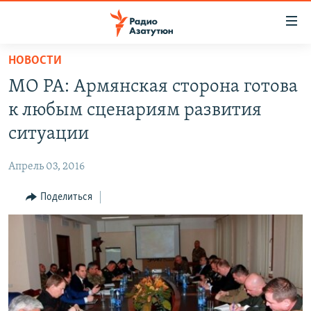
Ссылки
доступа
Перейти
НОВОСТИ
к
ГЛАВНАЯ
МО РА: Армянская сторона готова
основному
НОВОСТИ
содержанию
к любым сценариям развития
ПОЛИТИКА
Перейти
ситуации
к
ОБЩЕСТВО
основной
Апрель 03, 2016
ЭКОНОМИКА
навигации
Перейти
Поделиться
РЕГИОН
к
НАГОРНЫЙ КАРАБАХ
поиску
КУЛЬТУРА
СПОРТ
АРХИВ