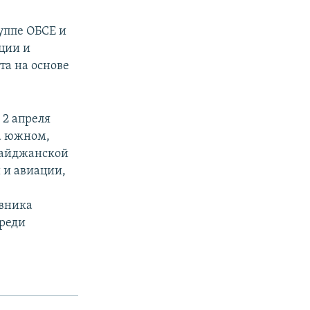
уппе ОБСЕ и
ции и
а на основе
 2 апреля
а южном,
байджанской
 и авиации,
е
ивника
среди