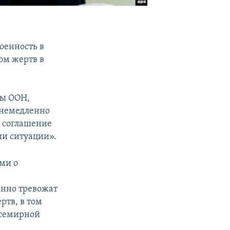
оенность в
ом жертв в
бы ООН,
 немедленно
 соглашение
ии ситуации».
ми о
енно тревожат
тв, в том
всемирной