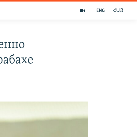
ENG
ՀԱՅ
енно
рабахе