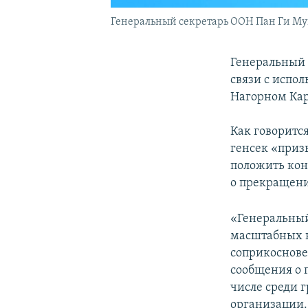
Генеральный секретарь ООН Пан Ги Му
Генеральный 
связи с испо
Нагорном Кар
Как говоритс
генсек «приз
положить кон
о прекращени
«Генеральный
масштабных 
соприкоснове
сообщения о 
числе среди 
организации.