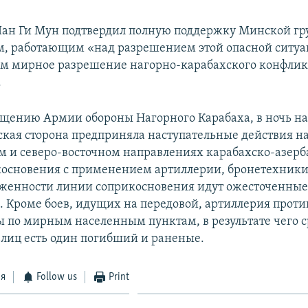
 Пан Ги Мун подтвердил полную поддержку Минской гр
м, работающим «над разрешением этой опасной ситуа
 мирное разрешение нагорно-карабахского конфликт
.
бщению Армии обороны Нагорного Карабаха, в ночь на
кая сторона предприняла наступательные действия н
м и северо-восточном направлениях карабахско-азер
основения с применением артиллерии, бронетехники
яженности линии соприкосновения идут ожесточенны
. Кроме боев, идущих на передовой, артиллерия прот
ы по мирным населенным пунктам, в результате чего 
лиц есть один погибший и раненые.
ся
Follow us
Print