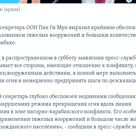
н (архив)
секретарь ООН Пан Ги Мун выразил крайнюю обеспок
льзованием тяжелых вооружений и большим количеств
абахе.
я в распространенном в субботу заявлении пресс-служ
ывает все стороны, имеющие отношение к конфликту,
ец вооруженным действиям, в полной мере выполнять
и огня и немедленно предпринять шаги по деэскалац
 секретарь глубоко обеспокоен недавними сообщения
нарушениях режима прекращения огня вдоль линии
ния в зоне нагорно-карабахского конфликта. Его особ
применении тяжелых вооружений и большом числе жер
гражданского населения», - сообщили в пресс-службе 