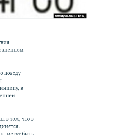
твия
траненном
о поводу
я
инципу, в
ренней
 в том, что в
динятся.
а, могут быть