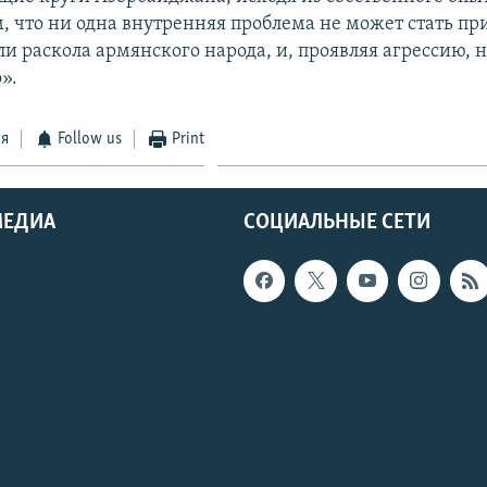
м, что ни одна внутренняя проблема не может стать п
ли раскола армянского народа, и, проявляя агрессию,
».
ся
Follow us
Print
МЕДИА
СОЦИАЛЬНЫЕ СЕТИ