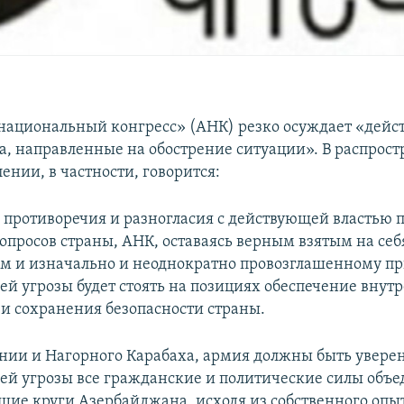
ациональный конгресс» (АНК) резко осуждает «дейс
, направленные на обострение ситуации». В распрос
ении, в частности, говорится:
 противоречия и разногласия с действующей властью п
опросов страны, АНК, оставаясь верным взятым на себ
ам и изначально и неоднократно провозглашенному пр
ей угрозы будет стоять на позициях обеспечение внут
 и сохранения безопасности страны.
ии и Нагорного Карабаха, армия должны быть уверены
ей угрозы все гражданские и политические силы объе
щие круги Азербайджана, исходя из собственного опыт