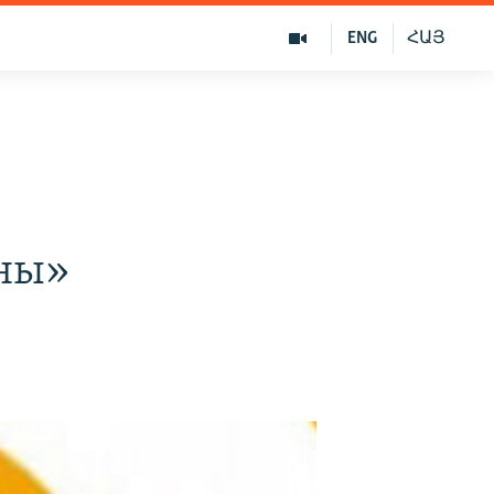
ENG
ՀԱՅ
аны»