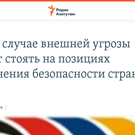
 случае внешней угрозы
т стоять на позициях
нения безопасности стр
ся