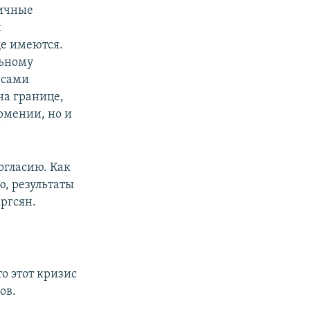
личные
х
ще имеются.
льному
 сами
на границе,
рмении, но и
огласию. Как
ю, результаты
аргсян.
о этот кризис
ов.