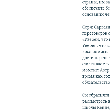
страны, им з
обеспечить бе
основании че
Серж Саргсян
переговоров 
«Уверен, что
Уверен, что в
компромисс.
достичь реше
сталкиваемся
момент: Азер
время как со
обязательство
Он обратился
рассмотреть 
школы Кеннед