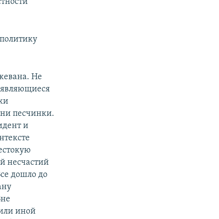
стности
 политику
жевана. Не
у являющиеся
ки
 ни песчинки.
идент и
онтексте
естокую
ой несчастий
се дошло до
ану
Вне
 или иной