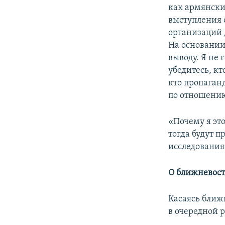
как армянски
выступления 
организаций 
На основании
выводу. Я не 
убедитесь, к
кто пропаган
по отношению
«Почему я эт
тогда будут 
исследования 
О ближневос
Касаясь ближ
в очередной р