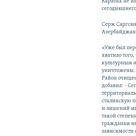
Карабах не и
сегодняшнего
Серж Саргсян
Азербайджана
«Уже был пер
хватило того,
культурным н
уничтожены. С
Район очищен
добавил: - Се
территориаль
сталинскую п
и лишений ми
такой степен
гражданам ин
зависимости 