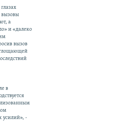
 глазах
е вызовы
ют, а
ло» и «далеко
ким
росив вызов
поглощающей
последствий
ле в
одствуется
илизованным
вом
 усилий», -