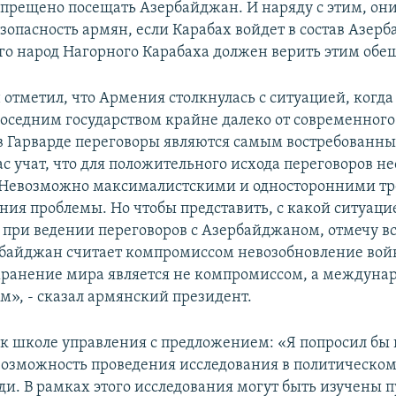
апрещено посещать Азербайджан. И наряду с этим, он
зопасность армян, если Карабах войдет в состав Азер
го народ Нагорного Карабаха должен верить этим обе
 отметил, что Армения столкнулась с ситуацией, когда
соседним государством крайне далеко от современног
 в Гарварде переговоры являются самым востребованн
ас учат, что для положительного исхода переговоров н
 Невозможно максималистскими и односторонними т
ния проблемы. Но чтобы представить, с какой ситуац
 при ведении переговоров с Азербайджаном, отмечу вс
байджан считает компромиссом невозобновление войн
хранение мира является не компромиссом, а междун
м», - сказал армянский президент.
 к школе управления с предложением: «Я попросил бы 
возможность проведения исследования в политическом
и. В рамках этого исследования могут быть изучены 