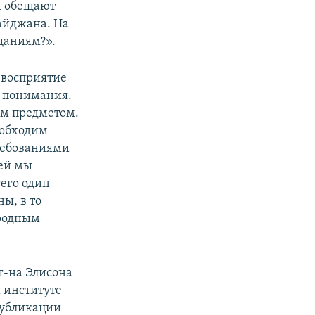
и обещают
байджана. На
щаниям?».
 восприятие
о понимания.
ым предметом.
еобходим
ребованиями
ией мы
его один
ы, в то
ародным
г-на Элисона
 институте
публикации