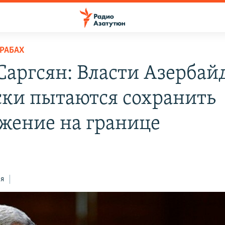
РАБАХ
Саргсян: Власти Азерба
ски пытаются сохранить
жение на границе
ся