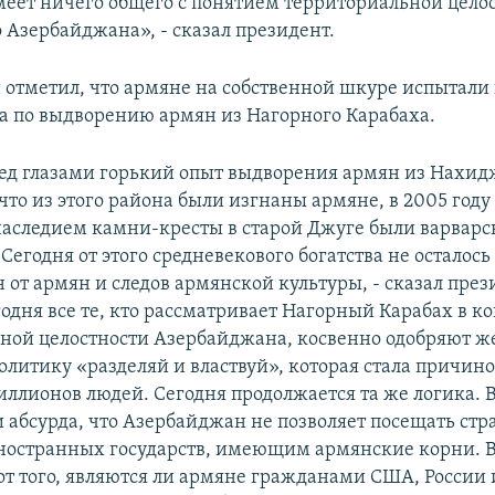
меет ничего общего с понятием территориальной цело
 Азербайджана», - сказал президент.
 отметил, что армяне на собственной шкуре испытали
 по выдворению армян из Нагорного Карабаха.
ед глазами горький опыт выдворения армян из Нахид
 что из этого района были изгнаны армяне, в 2005 год
аследием камни-кресты в старой Джуге были варварс
егодня от этого средневекового богатства не осталось
 от армян и следов армянской культуры, - сказал през
годня все те, кто рассматривает Нагорный Карабах в к
ной целостности Азербайджана, косвенно одобряют ж
олитику «разделяй и властвуй», которая стала причин
ллионов людей. Сегодня продолжается та же логика. В
и абсурда, что Азербайджан не позволяет посещать стр
остранных государств, имеющим армянские корни. 
от того, являются ли армяне гражданами США, России