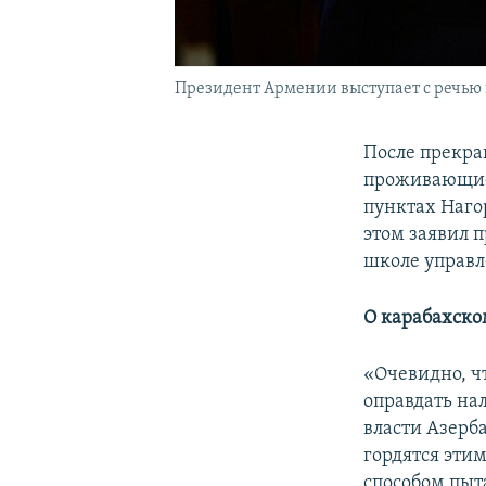
Президент Армении выступает с речью 
После прекращ
проживающие
пунктах Наго
этом заявил 
школе управл
О карабахско
«Очевидно, ч
оправдать нал
власти Азерб
гордятся эти
способом пыта