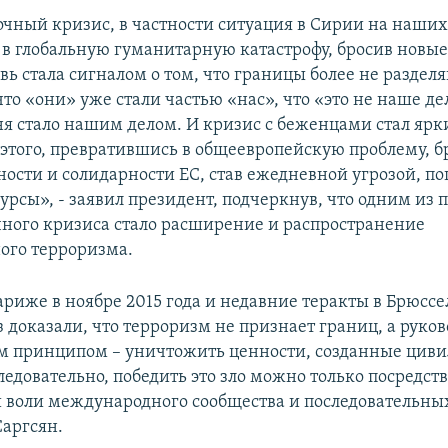
чный кризис, в частности ситуация в Сирии на наших
 в глобальную гуманитарную катастрофу, бросив новы
вь стала сигналом о том, что границы более не разделя
то «они» уже стали частью «нас», что «это не наше де
дня стало нашим делом. И кризис с беженцами стал яр
этого, превратившись в общеевропейскую проблему, б
ности и солидарности ЕС, став ежедневной угрозой, 
урсы», - заявил президент, подчеркнув, что одним из 
ного кризиса стало расширение и распространение
ого терроризма.
риже в ноябре 2015 года и недавние теракты в Брюссе
 доказали, что терроризм не признает границ, а руков
м принципом – уничтожить ценности, созданные цив
ледовательно, победить это зло можно только посредст
 воли международного сообщества и последовательных
Саргсян.