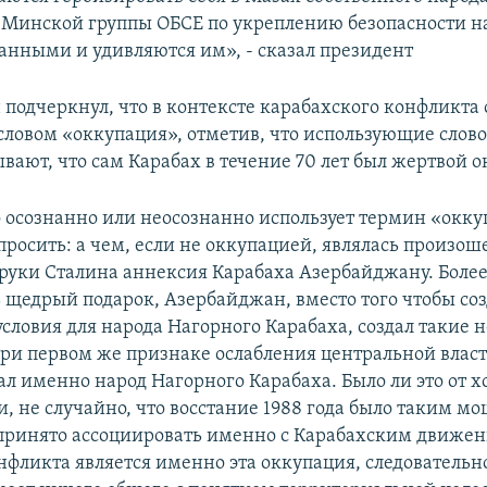
Минской группы ОБСЕ по укреплению безопасности н
анными и удивляются им», - сказал президент
 подчеркнул, что в контексте карабахского конфликта 
словом «оккупация», отметив, что использующие слов
вают, что сам Карабах в течение 70 лет был жертвой 
то осознанно или неосознанно использует термин «окку
просить: а чем, если не оккупацией, являлась произош
 руки Сталина аннексия Карабаха Азербайджану. Более 
ь щедрый подарок, Азербайджан, вместо того чтобы со
словия для народа Нагорного Карабаха, создал такие
 при первом же признаке ослабления центральной влас
ал именно народ Нагорного Карабаха. Было ли это от 
и, не случайно, что восстание 1988 года было таким м
принято ассоциировать именно с Карабахским движе
фликта является именно эта оккупация, следовательн