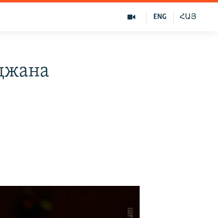
ENG
ՀԱՅ
йджана