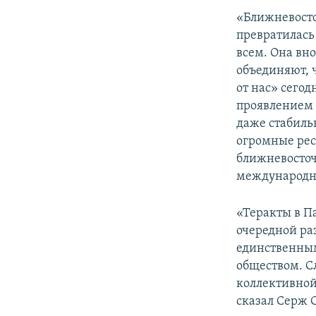
«Ближневосто
превратилась
всем. Она вно
объединяют, ч
от нас» сего
проявлением 
даже стабиль
огромные рес
ближневосточ
международн
«Теракты в Па
очередной раз
единственны
обществом. С
коллективной
сказал Серж 