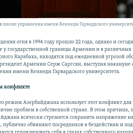
в школе управления имени Кеннеди Гарвардского университета
ения огня в 1994 году прошло 22 года, однако и сегод
 у государственной границы Армении и в различных
рного Карабаха, находятся под ежедневной угрозой обс
президент Армении Серж Саргсян, выступая накануне 
ения имени Кеннеди Гарвардского университета.
м конфликте
то режим Азербайджана использует этот конфликт для 
ичие проблем в собственной стране. В этом причина, 
айджана всячески стремятся сохранить напряжение на
м, публично обвиняют посредников в бездействии и п
ются героизировать себя в глазах собственного народа