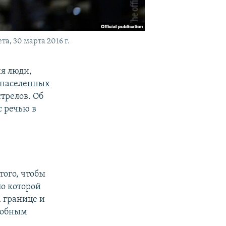
, 30 марта 2016 г.
ня люди,
 населенных
трелов. Об
с речью в
того, чтобы
по которой
 границе и
одобным
,