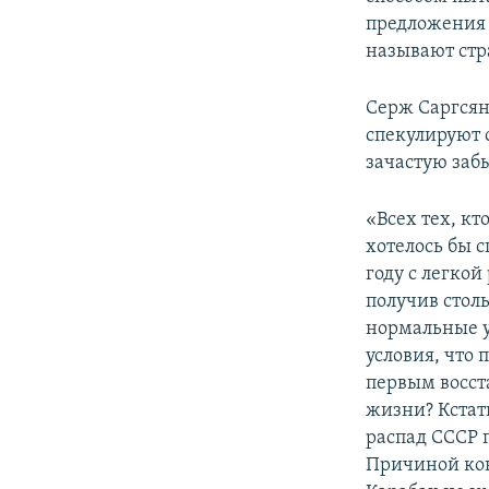
предложения 
называют стр
Серж Саргсян
спекулируют 
зачастую забы
«Всех тех, к
хотелось бы с
году с легкой
получив стол
нормальные у
условия, что
первым восст
жизни? Кстат
распад СССР 
Причиной кон