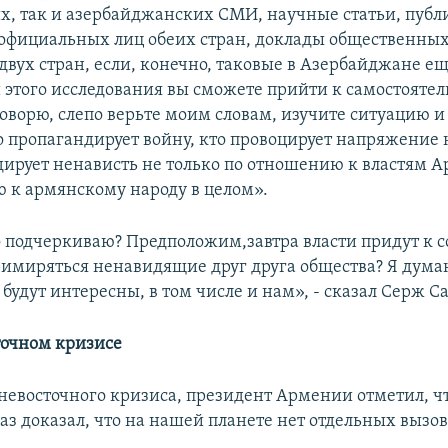
х, так и азербайджанских СМИ, научные статьи, пуб
официальных лиц обеих стран, доклады общественны
двух стран, если, конечно, таковые в Азербайджане е
 этого исследования вы сможете прийти к самостояте
говорю, слепо верьте моим словам, изучите ситуацию и
то пропагандирует войну, кто провоцирует напряжение 
дирует ненависть не только по отношению к властям А
 к армянскому народу в целом».
о подчеркиваю? Предположим,завтра власти придут к с
примиряться ненавидящие друг друга общества? Я дума
будут интересны, в том числе и нам», - сказал Серж С
точном
кризисе
невосточного кризиса, президент Армении отметил, чт
аз доказал, что на нашей планете нет отдельных вызов