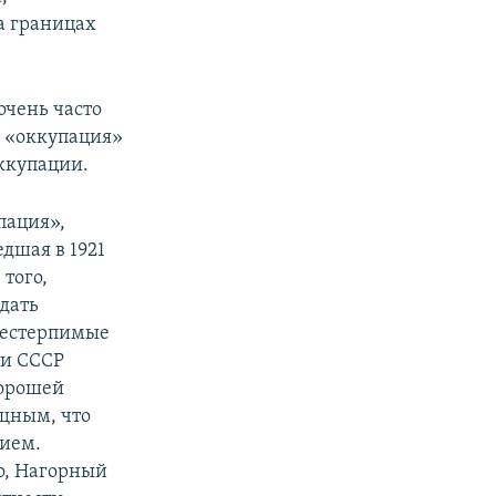
а границах
очень часто
о «оккупация»
оккупации.
пация»,
едшая в 1921
того,
здать
 нестерпимые
ти СССР
хорошей
ощным, что
нием.
о, Нагорный