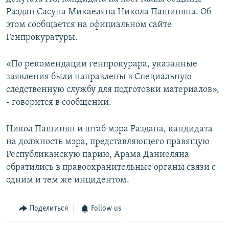
Раздан Сасуна Микаеляна Никола Пашиняна. Об
Հայերեն
этом сообщается на официальном сайте
English
Генпрокуратуры.
Русский
«По рекомендации генпрокурара, указанные
заявления были направлены в Специальную
Все сайты Радио Азатутюн
следственную службу для подготовки материалов»,
- говорится в сообщении.
Никол Пашинян и штаб мэра Раздана, кандидата
на должность мэра, представляющего правящую
Республиканскую парию, Арама Даниеляна
обратились в правоохранительные органы связи с
одним и тем же инцидентом.
Поделиться
Follow us