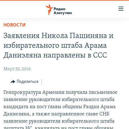
Ссылки
доступа
Перейти
НОВОСТИ
к
ГЛАВНАЯ
Заявления Никола Пашиняна и
основному
НОВОСТИ
содержанию
избирательного штаба Арама
ПОЛИТИКА
Перейти
Даниэляна направлены в ССС
к
ОБЩЕСТВО
основной
Март 25, 2016
ЭКОНОМИКА
навигации
Перейти
Поделиться
РЕГИОН
к
Генпрокуратура Армении получила письменное
НАГОРНЫЙ КАРАБАХ
поиску
заявление руководителя избирательного штаба
КУЛЬТУРА
кандидата на пост главы общины Раздан Арама
СПОРТ
Даниеляна, а также направленное главе СНБ
заявление руководителя избирательного штаба
АРХИВ
депутата НС, кандидата на пост главы общины