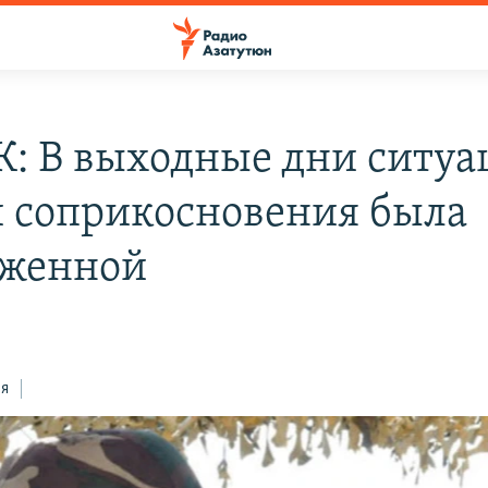
: В выходные дни ситуа
 соприкосновения была
женной
ся