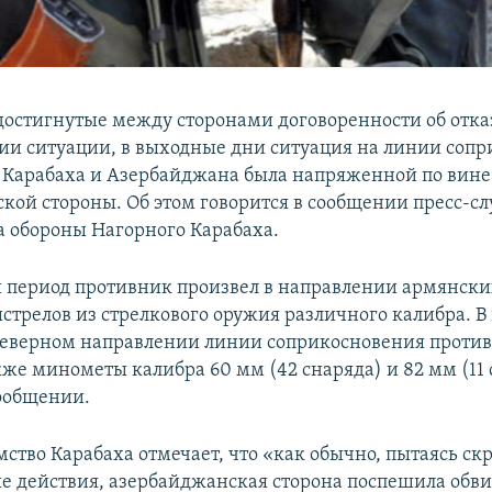
достигнутые между сторонами договоренности об отка
ии ситуации, в выходные дни ситуация на линии соп
 Карабаха и Азербайджана была напряженной по вине
кой стороны. Об этом говорится в сообщении пресс-с
 обороны Нагорного Карабаха.
 период противник произвел в направлении армянск
ыстрелов из стрелкового оружия различного калибра. 
северном направлении линии соприкосновения проти
же минометы калибра 60 мм (42 снаряда) и 82 мм (11 с
сообщении.
ство Карабаха отмечает, что «как обычно, пытаясь ск
е действия, азербайджанская сторона поспешила обви