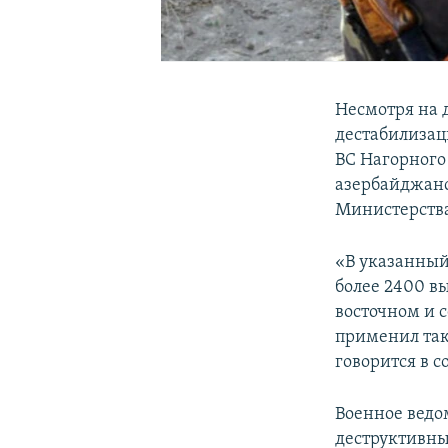
Несмотря на 
дестабилизац
ВС Нагорного
азербайджанс
Министерства
«В указанный
более 2400 в
восточном и 
применил так
говорится в 
Военное ведом
деструктивны