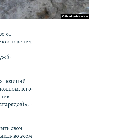
зе от
рикосновения
лужбы
их позиций
В южном, юго-
вник
нарядов)», -
рыть свои
нить во всем