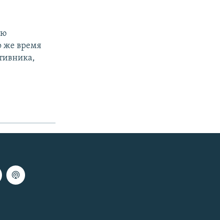
ою
о же время
тивника,