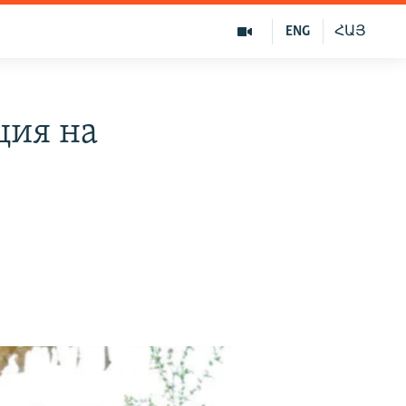
ENG
ՀԱՅ
ция на