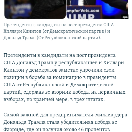
Հայերեն
English
Претенденты в кандидаты на пост президента США
Русский
Хиллари Клинтон (от Демократической партии) и
Дональд Трамп (От Ресупбликанской партии).
Все сайты Радио Азатутюн
Претенденты в кандидаты на пост президента
США Дональд Трамп у республиканцев и Хиллари
Клинтон у демократов заметно упрочили свои
позиции в борьбе за номинацию в президенты
США от Республиканской и Демократической
партий, одержав во вторник победы на первичных
выборах, по крайней мере, в трех штатах.
Самой важной для предпринимателя-миллиардера
Дональда Трампа стала убедительная победа во
Флориде, где он получил около 46 процентов