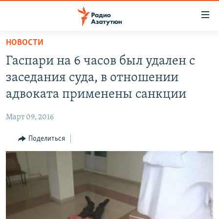
Ссылки
доступа
Перейти
НОВОСТИ
к
ГЛАВНАЯ
Гаспари на 6 часов был удален с
основному
НОВОСТИ
содержанию
заседания суда, в отношении
ПОЛИТИКА
Перейти
адвоката применены санкции
к
ОБЩЕСТВО
основной
Март 09, 2016
ЭКОНОМИКА
навигации
Перейти
Поделиться
РЕГИОН
к
НАГОРНЫЙ КАРАБАХ
поиску
КУЛЬТУРА
СПОРТ
АРХИВ