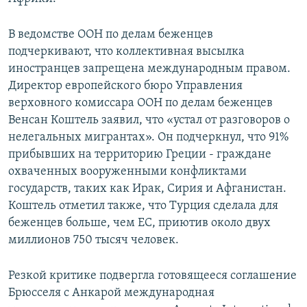
Հայերեն
В ведомстве ООН по делам беженцев
English
подчеркивают, что коллективная высылка
иностранцев запрещена международным правом.
Русский
Директор европейского бюро Управления
верховного комиссара ООН по делам беженцев
Все сайты Радио Азатутюн
Венсан Коштель заявил, что «устал от разговоров о
нелегальных мигрантах». Он подчеркнул, что 91%
прибывших на территорию Греции - граждане
охваченных вооруженными конфликтами
государств, таких как Ирак, Сирия и Афганистан.
Коштель отметил также, что Турция сделала для
беженцев больше, чем ЕС, приютив около двух
миллионов 750 тысяч человек.
Резкой критике подвергла готовящееся соглашение
Брюсселя с Анкарой международная