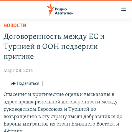
Ссылки
доступа
Перейти
НОВОСТИ
к
ГЛАВНАЯ
Договоренность между ЕС и
основному
НОВОСТИ
содержанию
Турцией в ООН подвергли
ПОЛИТИКА
Перейти
критике
к
ОБЩЕСТВО
основной
Март 08, 2016
ЭКОНОМИКА
навигации
Перейти
Поделиться
РЕГИОН
к
Опасения и критические оценки высказаны в
НАГОРНЫЙ КАРАБАХ
поиску
адрес предварительной договоренности между
КУЛЬТУРА
руководством Евросоюза и Турцией по
СПОРТ
возвращению в эту страну тысяч добравшихся до
Европы мигрантов из стран Ближнего Востока и
АРХИВ
Африки.