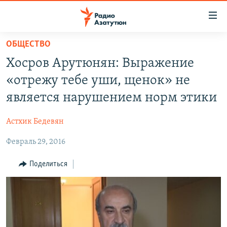
Ссылки
доступа
Перейти
ОБЩЕСТВО
к
ГЛАВНАЯ
Хосров Арутюнян: Выражение
основному
НОВОСТИ
содержанию
«отрежу тебе уши, щенок» не
ПОЛИТИКА
Перейти
является нарушением норм этики
к
ОБЩЕСТВО
основной
Астхик Бедевян
ЭКОНОМИКА
навигации
Перейти
Февраль 29, 2016
РЕГИОН
к
НАГОРНЫЙ КАРАБАХ
Поделиться
поиску
КУЛЬТУРА
СПОРТ
АРХИВ