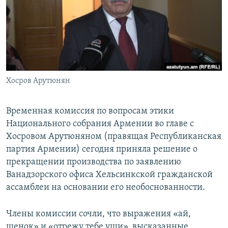
Հայերեն
English
Русский
Хосров Арутюнян
Все сайты Радио Азатутюн
Временная комиссия по вопросам этики
Национального собрания Армении во главе с
Хосровом Арутюняном (правящая Республиканская
партия Армении) сегодня приняла решение о
прекращении производства по заявлению
Ванадзорского офиса Хельсинкской гражданской
ассамблеи на основании его необоснованности.
Члены комиссии сочли, что выражения «ай,
щенок» и «отрежу тебе уши», высказанные