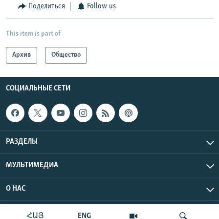
Поделиться
Follow us
This item is part of
Архив
Общество
СОЦИАЛЬНЫЕ СЕТИ
РАЗДЕЛЫ
МУЛЬТИМЕДИА
О НАС
Радио Азатутюн © 2026 RFE/RL, Inc. Все права защищены.
ՀԱՅ
ENG