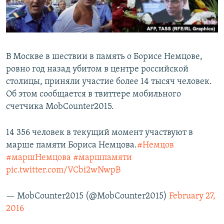
Հայերեն
English
Русский
В Москве в шествии в память о Борисе Немцове,
ровно год назад убитом в центре российской
столицы, приняли участие более 14 тысяч человек.
Все сайты Радио Азатутюн
Об этом сообщается в твиттере мобильного
счетчика MobCounter2015.
14 356 человек в текущий момент участвуют в
марше памяти Бориса Немцова.
#Немцов
#маршНемцова
#маршпамяти
pic.twitter.com/VCbi2wNwpB
— MobCounter2015 (@MobCounter2015)
February 27,
2016