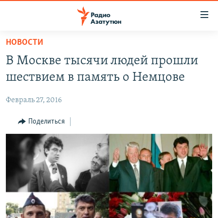
Ссылки
доступа
Перейти
НОВОСТИ
к
ГЛАВНАЯ
В Москве тысячи людей прошли
основному
НОВОСТИ
содержанию
шествием в память о Немцове
ПОЛИТИКА
Перейти
к
Февраль 27, 2016
ОБЩЕСТВО
основной
ЭКОНОМИКА
Поделиться
навигации
Перейти
РЕГИОН
к
НАГОРНЫЙ КАРАБАХ
поиску
КУЛЬТУРА
СПОРТ
АРХИВ