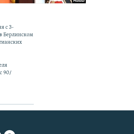
я с 3-
 в Берлинском
стианских
еля
с 90/