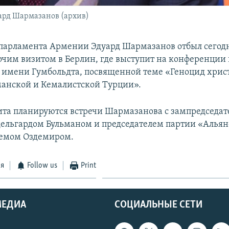
ард Шармазанов (архив)
парламента Армении Эдуард Шармазанов отбыл сегодн
чим визитом в Берлин, где выступит на конференции
 имени Гумбольдта, посвященной теме «Геноцид хри
манской и Кемалистской Турции».
ита планируются встречи Шармазанова с зампредседат
дельгардом Бульманом и председателем партии «Альян
емом Оздемиром.
ся
Follow us
Print
МЕДИА
СОЦИАЛЬНЫЕ СЕТИ