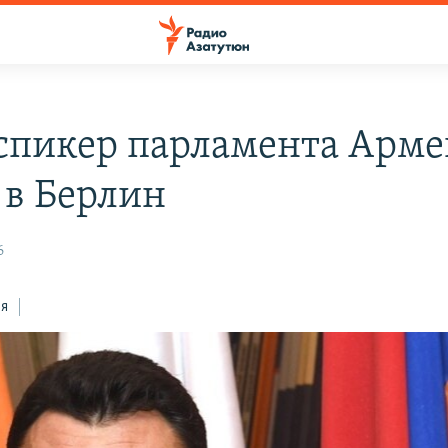
спикер парламента Арм
 в Берлин
6
ся