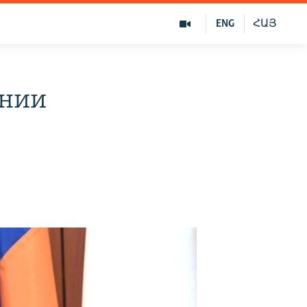
ENG
ՀԱՅ
ении