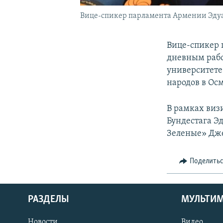
Вице-спикер парламента Армении Эду
Вице-спикер 
дневным рабо
университете
народов в Ос
В рамках виз
Бундестага Э
Зеленые» Дж
Поделить
РАЗДЕЛЫ
МУЛЬТИ
Новости
Видео