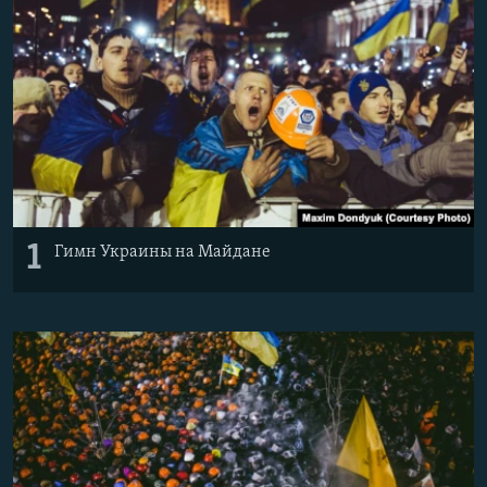
Հայերեն
English
Русский
Все сайты Радио Азатутюн
1
Гимн Украины на Майдане