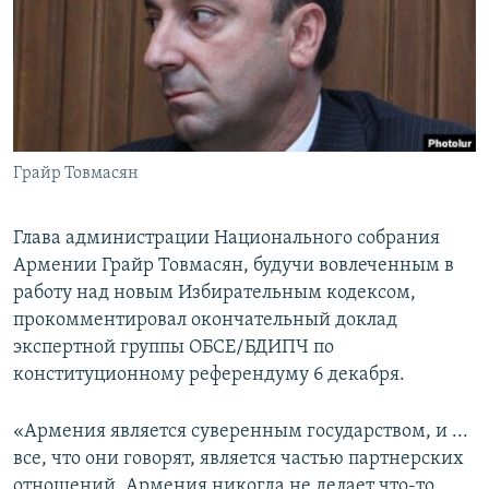
Հայերեն
English
Русский
Грайр Товмасян
Все сайты Радио Азатутюн
Глава администрации Национального собрания
Армении Грайр Товмасян, будучи вовлеченным в
работу над новым Избирательным кодексом,
прокомментировал окончательный доклад
экспертной группы ОБСЕ/БДИПЧ по
конституционному референдуму 6 декабря.
«Армения является суверенным государством, и ...
все, что они говорят, является частью партнерских
отношений. Армения никогда не делает что-то