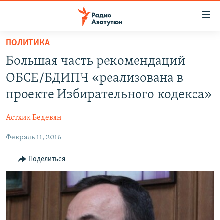
Ссылки
доступа
Перейти
ПОЛИТИКА
к
ГЛАВНАЯ
Большая часть рекомендаций
основному
НОВОСТИ
содержанию
ОБСЕ/БДИПЧ «реализована в
ПОЛИТИКА
Перейти
проекте Избирательного кодекса»
к
ОБЩЕСТВО
основной
Астхик Бедевян
ЭКОНОМИКА
навигации
Перейти
Февраль 11, 2016
РЕГИОН
к
НАГОРНЫЙ КАРАБАХ
Поделиться
поиску
КУЛЬТУРА
СПОРТ
АРХИВ