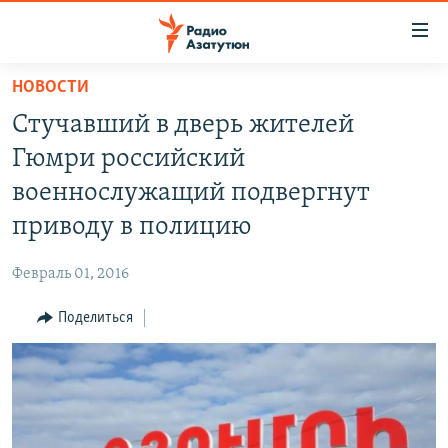
Ссылки
доступа
Перейти
НОВОСТИ
к
ГЛАВНАЯ
Стучавший в дверь жителей
основному
НОВОСТИ
содержанию
Гюмри российский
ПОЛИТИКА
Перейти
военнослужащий подвергнут
к
ОБЩЕСТВО
приводу в полицию
основной
ЭКОНОМИКА
навигации
Февраль 01, 2016
Перейти
РЕГИОН
к
Поделиться
НАГОРНЫЙ КАРАБАХ
поиску
КУЛЬТУРА
СПОРТ
АРХИВ