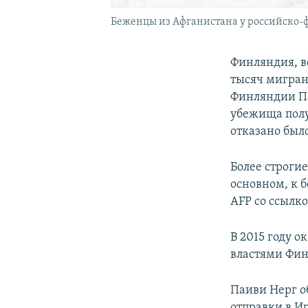
Беженцы из Афганистана у российско-ф
Финляндия, в
тысяч мигран
Финляндии Па
убежища полу
отказано был
Более строги
основном, к 
AFP со ссылк
В 2015 году 
властями Фин
Паиви Нерг о
отправки в И