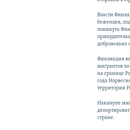
Власти Финля
беженцев, по
покинуть Финл
принудительн
добровольно о
Финляндия ве
мигрантов по
на границе Ро
года Норвеги
территории Р
Накануне ми
депортироват
стране.