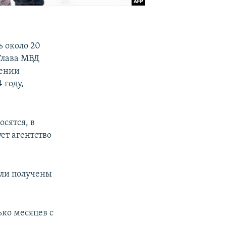
 около 20
Глава МВД
лении
 году,
сятся, в
ет агентство
ыли получены
ко месяцев с