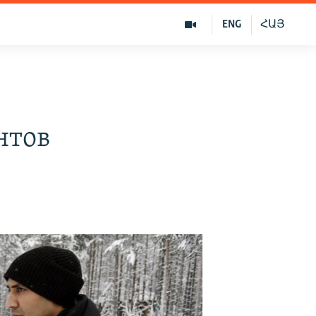
ENG
ՀԱՅ
нтов