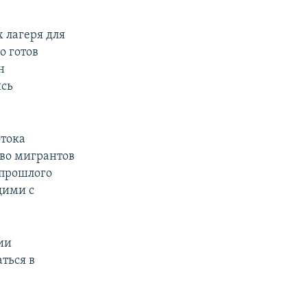
 лагеря для
о готов
н
ись
отока
тво мигрантов
 прошлого
щими с
ии
ться в