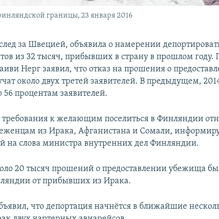
инляндской границы, 23 января 2016
след за Швецией, объявила о намерении депортировать
тов из 32 тысяч, прибывших в страну в прошлом году. 
иви Нерг заявил, что отказ на прошения о предостав
чат около двух третей заявителей. В предыдущем, 2014
о 56 процентам заявителей.
е требования к желающим поселиться в Финляндии отно
беженцам из Ирака, Афганистана и Сомали, информиру
ой на слова министра внутренних дел Финляндии.
около 20 тысяч прошений о предоставлении убежища б
ляндии от прибывших из Ирака.
бъявил, что депортация начнётся в ближайшие несколь
рак двух чартерных авиарейсов.