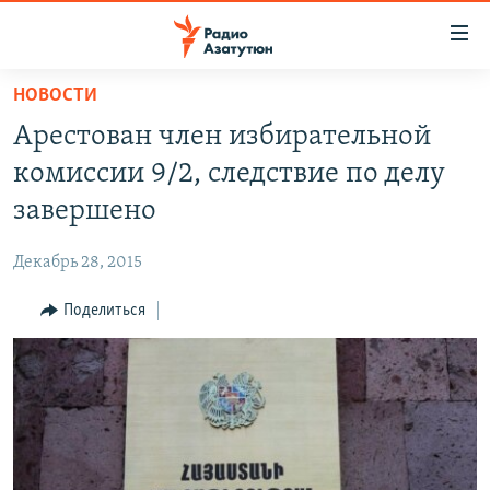
Ссылки
доступа
Перейти
НОВОСТИ
к
ГЛАВНАЯ
Арестован член избирательной
основному
НОВОСТИ
содержанию
комиссии 9/2, следствие по делу
ПОЛИТИКА
Перейти
завершено
к
ОБЩЕСТВО
основной
Декабрь 28, 2015
ЭКОНОМИКА
навигации
Перейти
Поделиться
РЕГИОН
к
НАГОРНЫЙ КАРАБАХ
поиску
КУЛЬТУРА
СПОРТ
АРХИВ