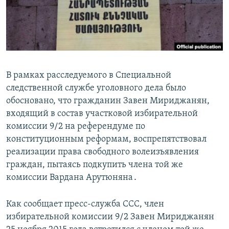
Հայերեն
English
Русский
В рамках расследуемого в Специальной
Все сайты Радио Азатутюн
следственной службе уголовного дела было
обосновано, что гражданин Завен Мириджанян,
входящий в состав участковой избирательной
комиссии 9/2 на референдуме по
конституционным реформам, воспрепятствовал
реализации права свободного волеизъявления
граждан, пытаясь подкупить члена той же
комиссии Вардана Арутюняна․
Как сообщает пресс-служба ССС, член
избирательной комиссии 9/2 Завен Мириджанян