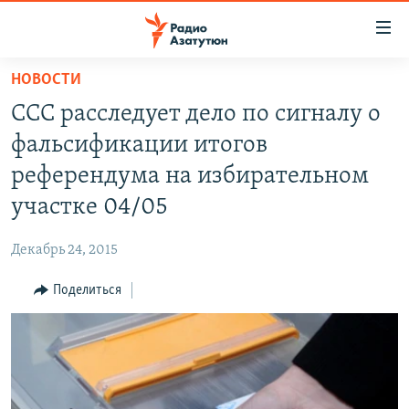
Ссылки
доступа
Перейти
НОВОСТИ
к
ГЛАВНАЯ
ССС расследует дело по сигналу о
основному
НОВОСТИ
содержанию
фальсификации итогов
ПОЛИТИКА
Перейти
референдума на избирательном
к
ОБЩЕСТВО
участке 04/05
основной
ЭКОНОМИКА
навигации
Декабрь 24, 2015
Перейти
РЕГИОН
к
Поделиться
НАГОРНЫЙ КАРАБАХ
поиску
КУЛЬТУРА
СПОРТ
АРХИВ