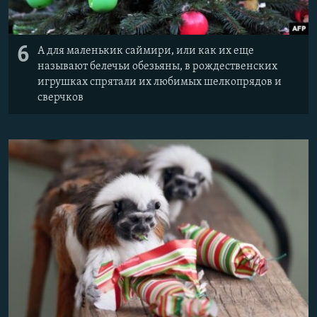
6
А для маленькик саймири, или как их еще
называют белечьи обезьяны, в рождественских
игрушках спрятали их любимых шелкопрядов и
сверчков