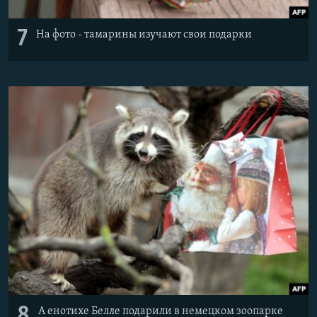
7
На фото - тамарины изучают свои подарки
8
А енотихе Белле подарили в немецком зоопарке