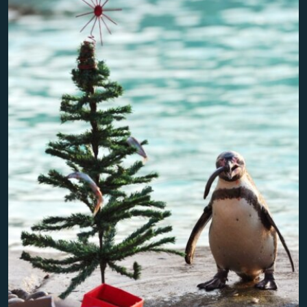
Հայերեն
English
Русский
Все сайты Радио Азатутюн