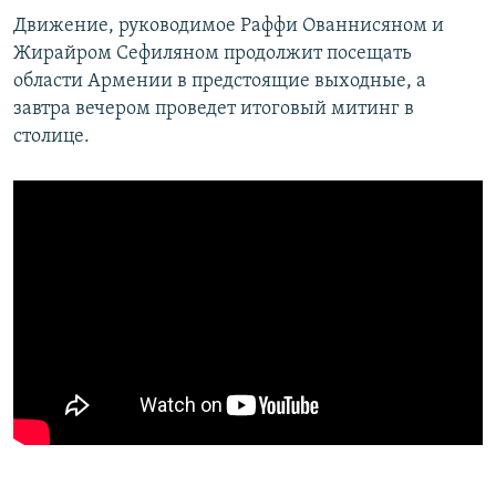
Движение, руководимое Раффи Ованнисяном и
Жирайром Сефиляном продолжит посещать
области Армении в предстоящие выходные, а
завтра вечером проведет итоговый митинг в
столице.