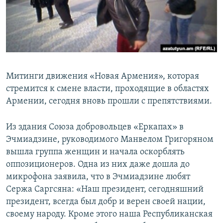
Հայերեն
English
Русский
Митинги движения «Новая Армения», которая
Все сайты Радио Азатутюн
стремится к смене власти, проходящие в областях
Армении, сегодня вновь прошли с препятствиями.
Из здания Союза добровольцев «Еркапах» в
Эчмиадзине, руководимого Манвелом Григоряном
вышла группа женщин и начала оскорблять
оппозиционеров. Одна из них даже дошла до
микрофона заявила, что в Эчмиадзине любят
Сержа Саргсяна: «Наш президент, сегодняшний
президент, всегда был добр и верен своей нации,
своему народу. Кроме этого наша Республиканская