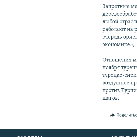
Запретные ме
деревообработ
любой отрасл
работают на 
очередь орие
экономике», -
Отношения ме
ноября турец
турецко-сири
воздушное пр
против Турци
шагов.
Поделить