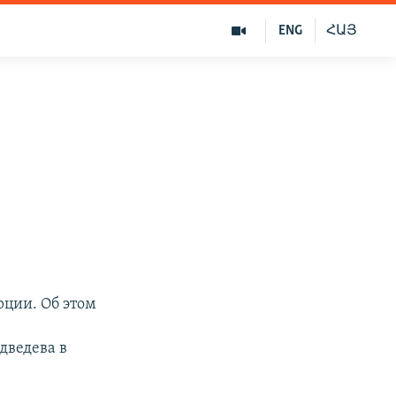
ENG
ՀԱՅ
рции. Об этом
дведева в