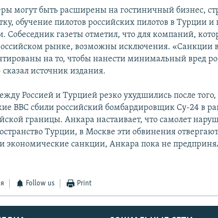
ры могут быть расширены на гостиничный бизнес, стр
ку, обучение пилотов российских пилотов в Турции и 
и. Собеседник газеты отметил, что для компаний, кот
российском рынке, возможны исключения. «Санкции 
нтированы на то, чтобы нанести минимальный вред р
 сказал источник издания.
жду Россией и Турцией резко ухудшились после того, 
кие ВВС сбили российский бомбардировщик Су-24 в р
йской границы. Анкара настаивает, что самолет нару
остранство Турции, в Москве эти обвинения отвергают.
и экономические санкции, Анкара пока не предприня
ся
Follow us
Print