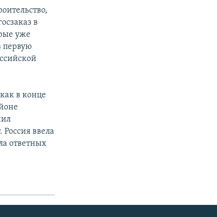
оительство,
госзаказ в
орые уже
в первую
оссийской
как в конце
айоне
шил
 Россия ввела
ла ответных