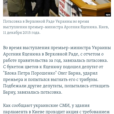
Հայերեն
English
Потасовка в Верховной Раде Украины во время
Русский
выступления премьер-министра Арсения Яценюка. Киев,
11 декабря 2015 года.
Все сайты Радио Азатутюн
Во время выступления премьер-министра Украины
Арсения Яценюка в Верховной Раде, с отчетом о
работе правительства за год, завязалась потасовка.
С букетом цветов к Яценюку подошел депутат от
"Блока Петра Порошенко" Олег Барна, ударил
премьера и попытался выгнать его с трибуны.
Подбежали другие депутаты, попытались оттащить
Барну, завязалась потасовка.
Как сообщают украинские СМИ, у здания
парламента в Киеве проходит акция с требованием