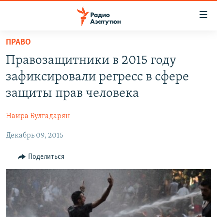
Ссылки
доступа
Перейти
ПРАВО
к
ГЛАВНАЯ
Правозащитники в 2015 году
основному
НОВОСТИ
содержанию
зафиксировали регресс в сфере
ПОЛИТИКА
Перейти
защиты прав человека
к
ОБЩЕСТВО
основной
Наира Булгадарян
ЭКОНОМИКА
навигации
Перейти
Декабрь 09, 2015
РЕГИОН
к
НАГОРНЫЙ КАРАБАХ
Поделиться
поиску
КУЛЬТУРА
СПОРТ
АРХИВ