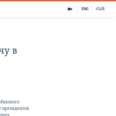
ENG
ՀԱՅ
чу в
абахского
у президентов
просу