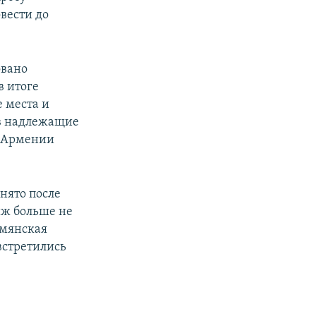
вести до
овано
в итоге
 места и
«в надлежащие
Д Армении
нято после
иж больше не
рмянская
встретились