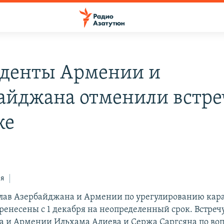
денты Армении и
айджана отменили встре
же
ся
лав Азербайджана и Армении по урегулированию кар
ренесены с 1 декабря на неопределенный срок. Встреч
 и Армении Ильхама Алиева и Сержа Саргсяна по во