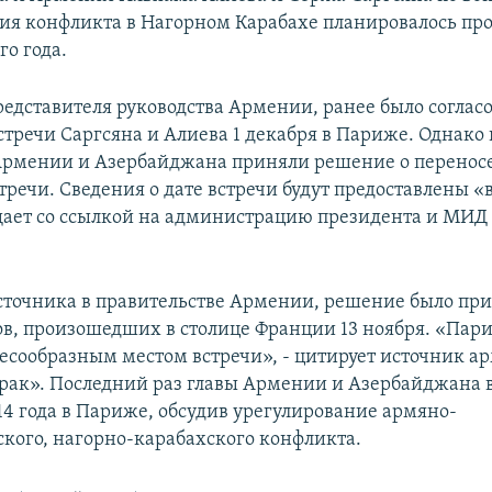
ия конфликта в Нагорном Карабахе планировалось про
го года.
едставителя руководства Армении, ранее было соглас
тречи Саргсяна и Алиева 1 декабря в Париже. Однако 
рмении и Азербайджана приняли решение о переносе
стречи. Сведения о дате встречи будут предоставлены 
щает со ссылкой на администрацию президента и МИ
.
точника в правительстве Армении, решение было при
ов, произошедших в столице Франции 13 ноября. «Пар
лесообразным местом встречи», - цитирует источник а
арак». Последний раз главы Армении и Азербайджана 
14 года в Париже, обсудив урегулирование армяно-
кого, нагорно-карабахского конфликта.