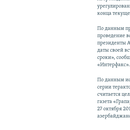
урегулирован
конца текуще
По данным пр
проведение вс
президенты А
даты своей в
сроки», сооб
«Интерфакс»
По данным ис
серии теракт
считается це
газета «Грап
27 октября 20
азербайджанс