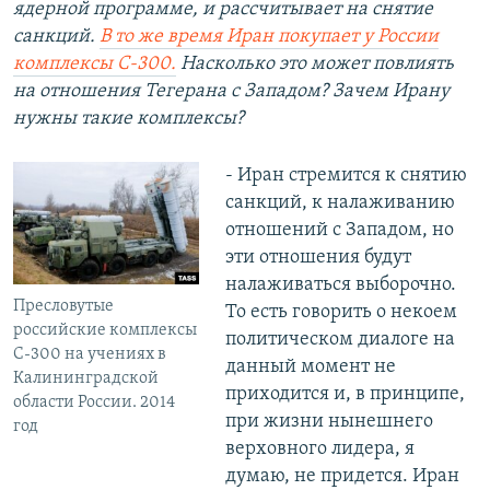
ядерной программе, и рассчитывает на снятие
санкций.
В то же время Иран покупает у России
комплексы С-300.
Насколько это может повлиять
на отношения Тегерана с Западом? Зачем Ирану
нужны такие комплексы?
- Иран стремится к снятию
санкций, к налаживанию
отношений с Западом, но
эти отношения будут
налаживаться выборочно.
Пресловутые
То есть говорить о некоем
российские комплексы
политическом диалоге на
С-300 на учениях в
данный момент не
Калининградской
приходится и, в принципе,
области России. 2014
при жизни нынешнего
год
верховного лидера, я
думаю, не придется. Иран