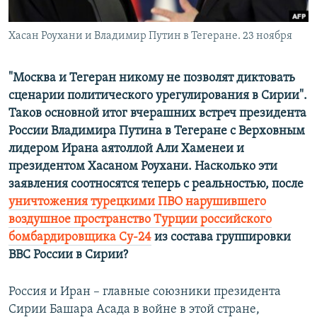
Հայերեն
Хасан Роухани и Владимир Путин в Тегеране. 23 ноября
English
Русский
"Москва и Тегеран никому не позволят диктовать
сценарии политического урегулирования в Сирии".
Таков основной итог вчерашних встреч президента
Все сайты Радио Азатутюн
России Владимира Путина в Тегеране с Верховным
лидером Ирана аятоллой Али Хаменеи и
президентом Хасаном Роухани. Насколько эти
заявления соотносятся теперь с реальностью, после
уничтожения турецкими ПВО нарушившего
воздушное пространство Турции российского
бомбардировщика Су-24
из состава группировки
ВВС России в Сирии?
​Россия и Иран – главные союзники президента
Сирии Башара Асада в войне в этой стране,