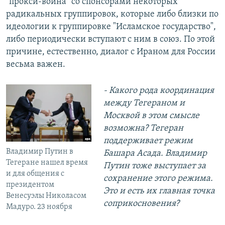
"прокси-война" со спонсорами некоторых
радикальных группировок, которые либо близки по
идеологии к группировке "Исламское государство",
либо периодически вступают с ним в союз. По этой
причине, естественно, диалог с Ираном для России
весьма важен.
- Какого рода координация
между Тегераном и
Москвой в этом смысле
возможна? Тегеран
поддерживает режим
Владимир Путин в
Башара Асада. Владимир
Тегеране нашел время
Путин тоже выступает за
и для общения с
сохранение этого режима.
президентом
Это и есть их главная точка
Венесуэлы Николасом
соприкосновения?
Мадуро. 23 ноября