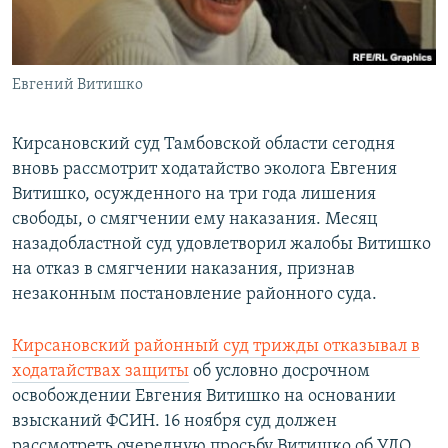
Հայերեն
English
Евгений Витишко
Русский
Кирсановский суд Тамбовской области сегодня
Все сайты Радио Азатутюн
вновь рассмотрит ходатайство эколога Евгения
Витишко, осужденного на три года лишения
свободы, о смягчении ему наказания. Месяц
назадобластной суд удовлетворил жалобы Витишко
на отказ в смягчении наказания, признав
незаконным постановление районного суда.
Кирсановский районный суд трижды отказывал в
ходатайствах защиты
об условно досрочном
освобождении Евгения Витишко на основании
взысканий ФСИН. 16 ноября суд должен
рассмотреть очередную просьбу Витишко об УДО.