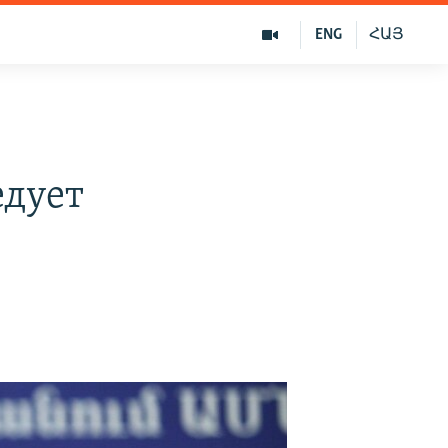
ENG
ՀԱՅ
едует