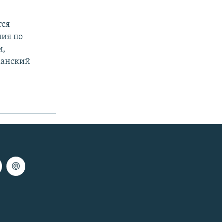
тся
лия по
и,
канский