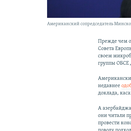
Американский сопредседатель Минско
Прежде чем о
Совета Европ
своем микроб
группы ОБСЕ
Американский
недавнее
одо
доклада, кас
А азербайджа
они читали п
провести кон
поводу подхо