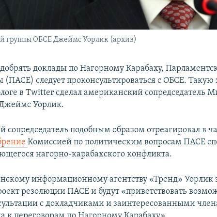
й группы ОБСЕ Джеймс Уорлик (архив)
добрять доклады по Нагорному Карабаху, Парламентс
ы (ПАСЕ) следует проконсультироваться с ОБСЕ. Такую 
логе в Twitter сделал американский сопредседатель 
 Джеймс Уорлик.
 сопредседатель подобным образом отреагировал в ча
брение
Комиссией по политическим вопросам ПАСЕ сп
ающегося нагорно-карабахского конфликта.
нскому информационному агентству «Тренд» Уорлик з
роект резолюции ПАСЕ и будут «приветствовать возмо
сультации с докладчиками и заинтересованными чле
да к переговорам по Нагорному Карабаху».