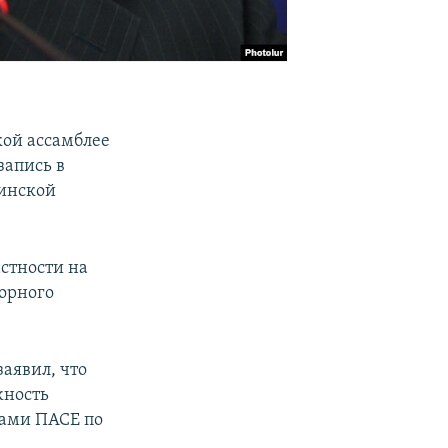
кой ассамблее
запись в
Минской
стности на
орного
аявил, что
жность
нами ПАСЕ по