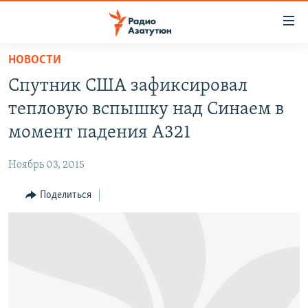
Ссылки
доступа
Перейти
НОВОСТИ
к
ГЛАВНАЯ
Спутник США зафиксировал
основному
НОВОСТИ
содержанию
тепловую вспышку над Синаем в
ПОЛИТИКА
Перейти
момент падения А321
к
ОБЩЕСТВО
основной
Ноябрь 03, 2015
ЭКОНОМИКА
навигации
Перейти
Поделиться
РЕГИОН
к
НАГОРНЫЙ КАРАБАХ
поиску
КУЛЬТУРА
СПОРТ
АРХИВ