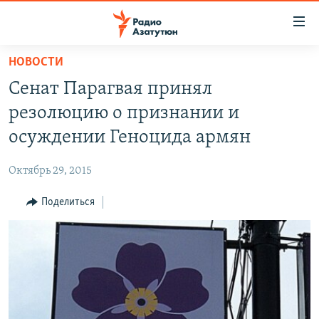
Ссылки
доступа
Перейти
НОВОСТИ
к
ГЛАВНАЯ
Сенат Парагвая принял
основному
НОВОСТИ
содержанию
резолюцию о признании и
ПОЛИТИКА
Перейти
осуждении Геноцида армян
к
ОБЩЕСТВО
основной
Октябрь 29, 2015
ЭКОНОМИКА
навигации
Перейти
Поделиться
РЕГИОН
к
НАГОРНЫЙ КАРАБАХ
поиску
КУЛЬТУРА
СПОРТ
АРХИВ