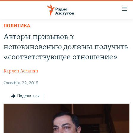
Ссылки
доступа
Перейти
ПОЛИТИКА
к
ГЛАВНАЯ
Авторы призывов к
основному
НОВОСТИ
содержанию
неповиновению должны получить
ПОЛИТИКА
Перейти
«соответствующее отношение»
к
ОБЩЕСТВО
основной
Карлен Асланян
ЭКОНОМИКА
навигации
Перейти
Октябрь 22, 2015
РЕГИОН
к
НАГОРНЫЙ КАРАБАХ
Поделиться
поиску
КУЛЬТУРА
СПОРТ
АРХИВ