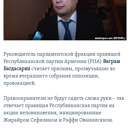
Հայերեն
English
Русский
Все сайты Радио Азатутюн
Руководитель парламентской фракции правящей
Республиканской партии Армении (РПА)
Ваграм
Багдасарян
считает призывы, прозвучавшие во
время вчерашнего собрания оппозиции,
провокацией.
Правоохранители не будут сидеть сложа руки – так
отвечает правящая Республиканская партия на
акции неповиновения, инициированные
Жирайром Сефиляном и Раффи Ованнисяном.