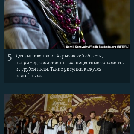
Հայերեն
English
Русский
Все сайты Радио Азатутюн
5
Для вышиванок из Харьковской области,
например, свойственны разноцветные орнаменты
из грубой нити. Такие рисунки кажутся
рельефными