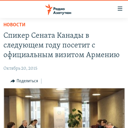
Ссылки
доступа
Перейти
НОВОСТИ
к
ГЛАВНАЯ
Спикер Сената Канады в
основному
НОВОСТИ
содержанию
следующем году посетит с
ПОЛИТИКА
Перейти
официальным визитом Армению
к
ОБЩЕСТВО
основной
Октябрь 20, 2015
ЭКОНОМИКА
навигации
Перейти
Поделиться
РЕГИОН
к
НАГОРНЫЙ КАРАБАХ
поиску
КУЛЬТУРА
СПОРТ
АРХИВ