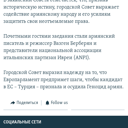
В заявлении Совета отмечается, что, признав
историческую истину, городской Совет выражает
Հայերեն
содействие армянскому народу и его усилиям
English
защитить свои неотъемлемые права.
Русский
Почетными гостями заедания стали армянский
писатель и режиссер Вазген Берберян и
Все сайты Радио Азатутюн
представители национальной ассоциации
итальянских партизан Ивреи (ANPI).
Городской Совет выразил надежду на то, что
Европарламент предпримет шаги, чтобы кандидат
в ЕС – Турция – признала и осудила Геноцид армян.
Поделиться
Follow us
СОЦИАЛЬНЫЕ СЕТИ