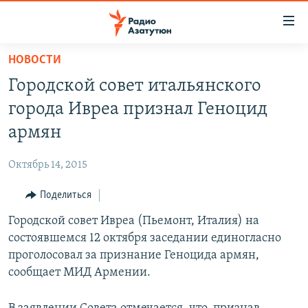
Ссылки
доступа
Перейти
НОВОСТИ
к
ГЛАВНАЯ
Городской совет итальянского
основному
НОВОСТИ
содержанию
города Ивреа признал Геноцид
ПОЛИТИКА
Перейти
армян
к
ОБЩЕСТВО
основной
Октябрь 14, 2015
ЭКОНОМИКА
навигации
Перейти
Поделиться
РЕГИОН
к
Городской совет Ивреа (Пьемонт, Италия) на
НАГОРНЫЙ КАРАБАХ
поиску
состоявшемся 12 октября заседании единогласно
КУЛЬТУРА
проголосовал за признание Геноцида армян,
СПОРТ
сообщает МИД Армении.
АРХИВ