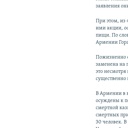
заявления он
При этом, из
ими акции, ос
пищи. По сло
Армении Гора
Пожизненно о
заменена на 
это несмотря 
существенно 
В Армении в 
осуждены к п
смертной каз
смертных при
30 человек. 