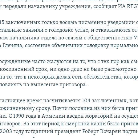
и передали начальнику учреждения, сообщает ИА RE
 45 заключенных только восемь письменно уведомили 
тальные заявили о голодовке устно, и отказываются о
вам начальника отдела по связям с общественностью
 Глечяна, состояние объявивших голодовку нормально
сужденные часто жалуются на то, что с тех пор как см
пожизненный срок, ни одно дело не было рассмотрено 
на то, что в некоторых делах есть обстоятельства, кото
повлиять на вынесение приговора.
настоящее время насчитывается 104 заключенных, ко
ожизненному сроку. Почти половина из них была приг
ни. С 1990 года в Армении введен мораторий на осуще
говоров. За этот период к смертной казни было приго
В 2003 году тогдашний президент Роберт Кочарян подп