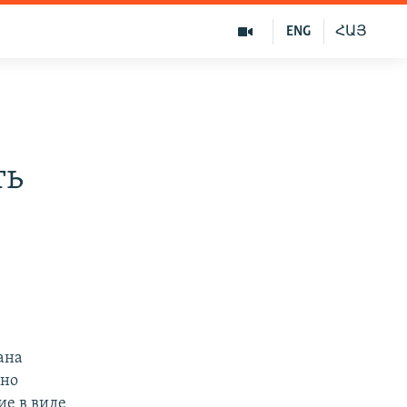
ENG
ՀԱՅ
ть
ана
нно
ие в виде