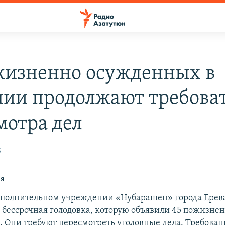
жизненно осужденных в
ии продолжают требова
мотра дел
5
ся
сполнительном учреждении «Нубарашен» города Ерев
 бессрочная голодовка, которую объявили 45 пожизне
 Они требуют пересмотреть уголовные дела. Требован