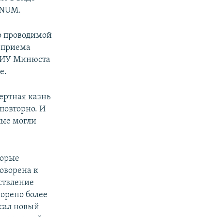
GNUM.
о проводимой
т приема
 УИУ Минюста
е.
ертная казнь
повторно. И
рые могли
торые
оворена к
ствление
ворено более
исал новый