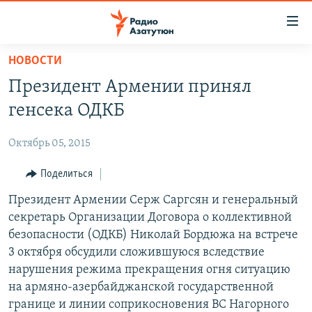
Ссылки
доступа
Перейти
НОВОСТИ
к
ГЛАВНАЯ
Президент Армении принял
основному
НОВОСТИ
содержанию
генсека ОДКБ
ПОЛИТИКА
Перейти
к
Октябрь 05, 2015
ОБЩЕСТВО
основной
ЭКОНОМИКА
Поделиться
навигации
Перейти
РЕГИОН
Президент Армении Серж Саргсян и генеральный
к
секретарь Организации Договора о коллективной
НАГОРНЫЙ КАРАБАХ
поиску
безопасности (ОДКБ) Николай Бордюжа на встрече
КУЛЬТУРА
3 октября обсудили сложившуюся вследствие
нарушения режима прекращения огня ситуацию
СПОРТ
на армяно-азербайджанской государственной
АРХИВ
границе и линии соприкосновения ВС Нагорного