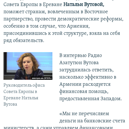
Совета Европы в Ереване
Натальи Вутовой,
поможет странам, вовлеченным в Восточное
партнерство, провести демократические реформы,
особенно в том случае, что Армения,
присоединившись к этой структуре, взяла на себя
ряд обязательств.
В интервью Радио
Азатутюн Вутова
затруднилась ответить,
насколько эффективно в
Армении расходуется
Руководитель офиса
финансовая помощь,
Совета Европы в
Ереване Наталья
предоставленная Западом.
Вутова
«Мы не перечисляем
деньги на банковские счета
министерств, а сами управляем финансовыми