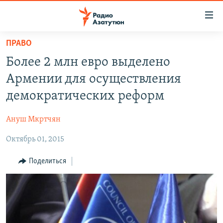
Ссылки
доступа
Перейти
ПРАВО
к
ГЛАВНАЯ
Более 2 млн евро выделено
основному
НОВОСТИ
содержанию
Армении для осуществления
ПОЛИТИКА
Перейти
демократических реформ
к
ОБЩЕСТВО
основной
Ануш Мкртчян
ЭКОНОМИКА
навигации
Перейти
Октябрь 01, 2015
РЕГИОН
к
НАГОРНЫЙ КАРАБАХ
Поделиться
поиску
КУЛЬТУРА
СПОРТ
АРХИВ