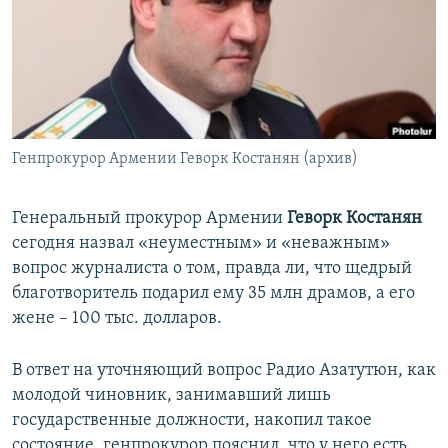
Հայերեն
English
Русский
Генпрокурор Армении Геворк Костанян (архив)
Все сайты Радио Азатутюн
Генеральный прокурор Армении
Геворк Костанян
сегодня назвал «неуместным» и «неважным»
вопрос журналиста о том, правда ли, что щедрый
благотворитель подарил ему 35 млн драмов, а его
жене – 100 тыс. долларов.
В ответ на уточняющий вопрос Радио Азатутюн, как
молодой чиновник, занимавший лишь
государственные должности, накопил такое
состояние, генпрокурор пояснил, что у него есть