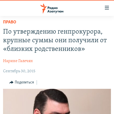
Ссылки
доступа
Перейти
ПРАВО
к
ГЛАВНАЯ
По утверждению генпрокурора,
основному
НОВОСТИ
содержанию
крупные суммы они получили от
ПОЛИТИКА
Перейти
«близких родственников»
к
ОБЩЕСТВО
основной
Нарине Галечян
ЭКОНОМИКА
навигации
Перейти
Сентябрь 30, 2015
РЕГИОН
к
НАГОРНЫЙ КАРАБАХ
Поделиться
поиску
КУЛЬТУРА
СПОРТ
АРХИВ