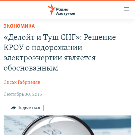
Ссылки
доступа
Перейти
ЭКОНОМИКА
к
ГЛАВНАЯ
«Делойт и Туш СНГ»: Решение
основному
НОВОСТИ
содержанию
КРОУ о подорожании
ПОЛИТИКА
Перейти
электроэнергии является
к
ОБЩЕСТВО
обоснованным
основной
ЭКОНОМИКА
навигации
Сисак Габриелян
Перейти
РЕГИОН
к
Сентябрь 30, 2015
НАГОРНЫЙ КАРАБАХ
поиску
КУЛЬТУРА
Поделиться
СПОРТ
АРХИВ