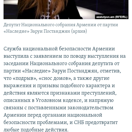
Հայերեն
English
Депутат Национального собрания Армении от партии
Русский
«Наследие» Заруи Постанджян (архив)
Все сайты Радио Азатутюн
Служба национальной безопасности Армении
выступила с заявлением по поводу выступления на
заседании Национального собрания депутата от
партии «Наследие» Заруи Постанджян, отметив,
что «подрыв», «снос домов», а также другие
выражения и призывы подобного характера и
действия являются признаками преступлений,
описанных в Уголовном кодексе, и напрямую
связаны с поставленными законодательством
Армении перед органами национальной
безопасности проблемами, и СНБ предотвратит
любые подобные действия.